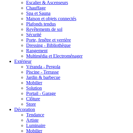
Escalier & Ascenseurs
Chauffage
Spa et Sauna
Maison et objets connectés
Plafonds tendus
Revêtements de sol
Sécurité
Porte, fenêtre et verrière
Dressing - Bibliothèque
Rangement
Multimédia et Electroménager
Extérieur
Véranda - Pergola
Piscine - Terrasse
Jardin & barbecue
Mobilier
Solution
Portail - Garage
Clôture
Store
Décoration
Tendance
Artiste
Luminaire
Mobilier