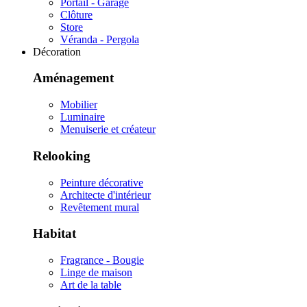
Portail - Garage
Clôture
Store
Véranda - Pergola
Décoration
Aménagement
Mobilier
Luminaire
Menuiserie et créateur
Relooking
Peinture décorative
Architecte d'intérieur
Revêtement mural
Habitat
Fragrance - Bougie
Linge de maison
Art de la table