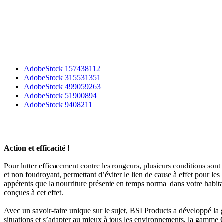
AdobeStock 157438112
AdobeStock 315531351
AdobeStock 499059263
AdobeStock 51900894
AdobeStock 9408211
Action et efficacité !
Pour lutter efficacement contre les rongeurs, plusieurs conditions sont 
et non foudroyant, permettant d’éviter le lien de cause à effet pour les
appétents que la nourriture présente en temps normal dans votre habitat
conçues à cet effet.
Avec un savoir-faire unique sur le sujet, BSI Products a développé la
situations et s’adapter au mieux à tous les environnements, la gamme G