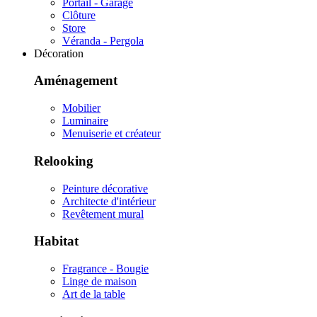
Portail - Garage
Clôture
Store
Véranda - Pergola
Décoration
Aménagement
Mobilier
Luminaire
Menuiserie et créateur
Relooking
Peinture décorative
Architecte d'intérieur
Revêtement mural
Habitat
Fragrance - Bougie
Linge de maison
Art de la table