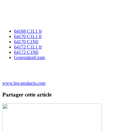
64168 C1L1 fr
64170 C1L1 fr
64170 C1N0
64172 C1L1 fr
64172 C1N0
GenerationGrain
www.bsi-products.com
Partager cette article