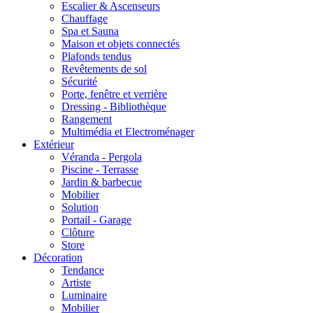
Escalier & Ascenseurs
Chauffage
Spa et Sauna
Maison et objets connectés
Plafonds tendus
Revêtements de sol
Sécurité
Porte, fenêtre et verrière
Dressing - Bibliothèque
Rangement
Multimédia et Electroménager
Extérieur
Véranda - Pergola
Piscine - Terrasse
Jardin & barbecue
Mobilier
Solution
Portail - Garage
Clôture
Store
Décoration
Tendance
Artiste
Luminaire
Mobilier