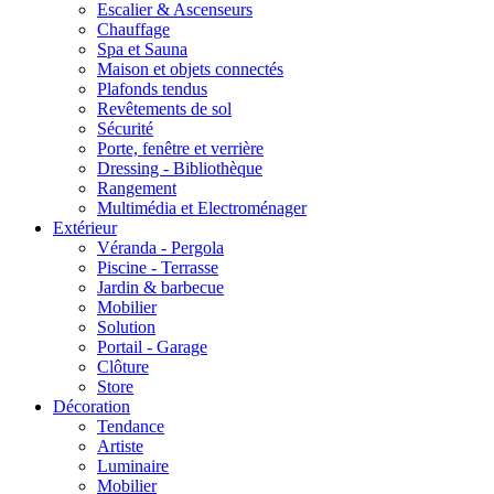
Escalier & Ascenseurs
Chauffage
Spa et Sauna
Maison et objets connectés
Plafonds tendus
Revêtements de sol
Sécurité
Porte, fenêtre et verrière
Dressing - Bibliothèque
Rangement
Multimédia et Electroménager
Extérieur
Véranda - Pergola
Piscine - Terrasse
Jardin & barbecue
Mobilier
Solution
Portail - Garage
Clôture
Store
Décoration
Tendance
Artiste
Luminaire
Mobilier