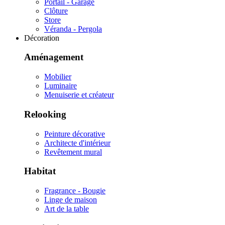
Portail - Garage
Clôture
Store
Véranda - Pergola
Décoration
Aménagement
Mobilier
Luminaire
Menuiserie et créateur
Relooking
Peinture décorative
Architecte d'intérieur
Revêtement mural
Habitat
Fragrance - Bougie
Linge de maison
Art de la table