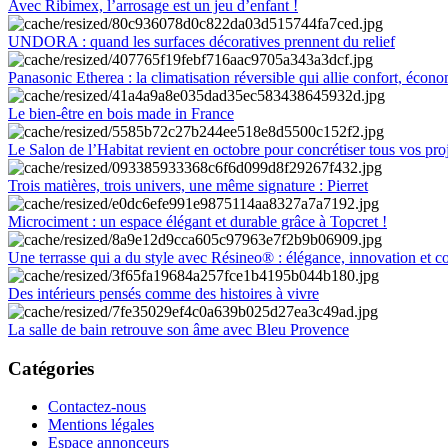
Avec Ribimex, l’arrosage est un jeu d’enfant !
UNDORA : quand les surfaces décoratives prennent du relief
Panasonic Etherea : la climatisation réversible qui allie confort, économ
Le bien-être en bois made in France
Le Salon de l’Habitat revient en octobre pour concrétiser tous vos pro
Trois matières, trois univers, une même signature : Pierret
Microciment : un espace élégant et durable grâce à Topcret !
Une terrasse qui a du style avec Résineo® : élégance, innovation et c
Des intérieurs pensés comme des histoires à vivre
La salle de bain retrouve son âme avec Bleu Provence
Catégories
Contactez-nous
Mentions légales
Espace annonceurs