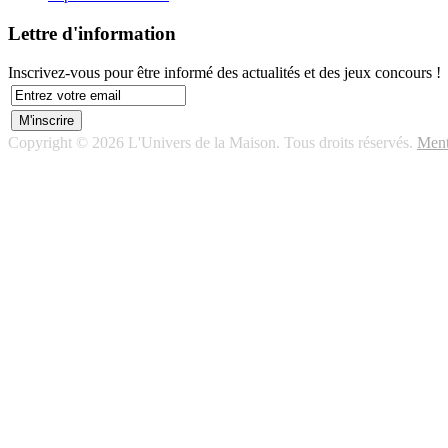
Lettre d'information
Inscrivez-vous pour être informé des actualités et des jeux concours !
Copyright © 2026 L'Univers de la Maison. Tous droits réservés.
Ment