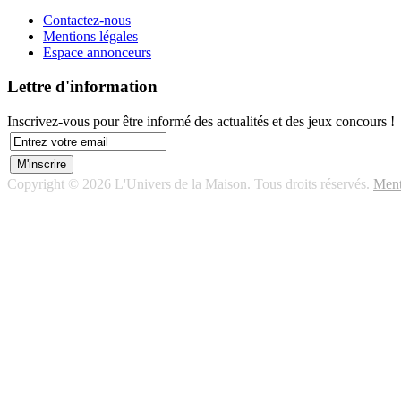
Contactez-nous
Mentions légales
Espace annonceurs
Lettre d'information
Inscrivez-vous pour être informé des actualités et des jeux concours !
Copyright © 2026 L'Univers de la Maison. Tous droits réservés.
Ment