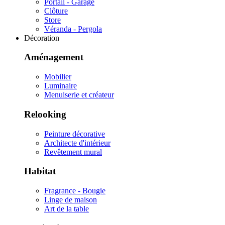
Portail - Garage
Clôture
Store
Véranda - Pergola
Décoration
Aménagement
Mobilier
Luminaire
Menuiserie et créateur
Relooking
Peinture décorative
Architecte d'intérieur
Revêtement mural
Habitat
Fragrance - Bougie
Linge de maison
Art de la table