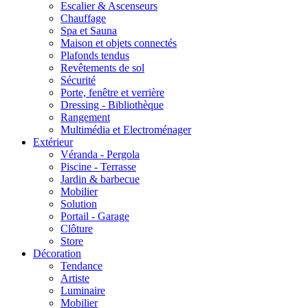
Escalier & Ascenseurs
Chauffage
Spa et Sauna
Maison et objets connectés
Plafonds tendus
Revêtements de sol
Sécurité
Porte, fenêtre et verrière
Dressing - Bibliothèque
Rangement
Multimédia et Electroménager
Extérieur
Véranda - Pergola
Piscine - Terrasse
Jardin & barbecue
Mobilier
Solution
Portail - Garage
Clôture
Store
Décoration
Tendance
Artiste
Luminaire
Mobilier