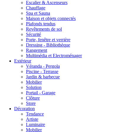
Escalier & Ascenseurs
Chauffage
Spa et Sauna
Maison et objets connectés
Plafonds tendus
Revêtements de sol
Sécurité
Porte, fenêtre et verrière
Dressing - Bibliothèque
Rangement
Multimédia et Electroménager
Extérieur
Véranda - Pergola
Piscine - Terrasse
Jardin & barbecue
Mobilier
Solution
Portail - Garage
Clôture
Store
Décoration
Tendance
Artiste
Luminaire
Mobilier