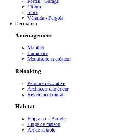
Portail - Garage
Clôture
Store
Véranda - Pergola
Décoration
Aménagement
Mobilier
Luminaire
Menuiserie et créateur
Relooking
Peinture décorative
Architecte d'intérieur
Revêtement mural
Habitat
Fragrance - Bougie
Linge de maison
Art de la table