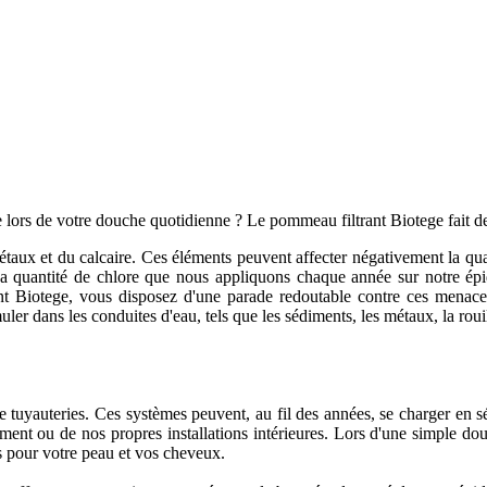
 lors de votre douche quotidienne ? Le pommeau filtrant Biotege fait de
étaux et du calcaire. Ces éléments peuvent affecter négativement la qu
s. La quantité de chlore que nous appliquons chaque année sur notre é
Biotege, vous disposez d'une parade redoutable contre ces menaces. 
er dans les conduites d'eau, tels que les sédiments, les métaux, la rouil
e tuyauteries. Ces systèmes peuvent, au fil des années, se charger en 
ent ou de nos propres installations intérieures. Lors d'une simple douc
 pour votre peau et vos cheveux.