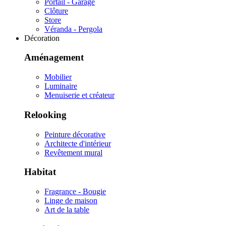
Portail - Garage
Clôture
Store
Véranda - Pergola
Décoration
Aménagement
Mobilier
Luminaire
Menuiserie et créateur
Relooking
Peinture décorative
Architecte d'intérieur
Revêtement mural
Habitat
Fragrance - Bougie
Linge de maison
Art de la table