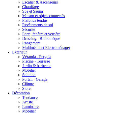
Escalier & Ascenseurs
Chauffage
Spa et Sauna
Maison et objets connectés
Plafonds tendus
Revêtements de sol
Sécurité
Porte, fenêtre et verrière
Dressing - Bibliothèque
Rangement
Multimédia et Electroménager
Extérieur
Véranda - Pergola
Piscine - Terrasse
Jardin & barbecue
Mobilier
Solution
Portail - Garage
Clôture
Store
Décoration
Tendance
Artiste
Luminaire
Mobilier