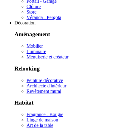
Portail - Garage
Clôture
Store
Véranda - Pergola
Décoration
Aménagement
Mobilier
Luminaire
Menuiserie et créateur
Relooking
Peinture décorative
Architecte d'intérieur
Revêtement mural
Habitat
Fragrance - Bougie
Linge de maison
Art de la table