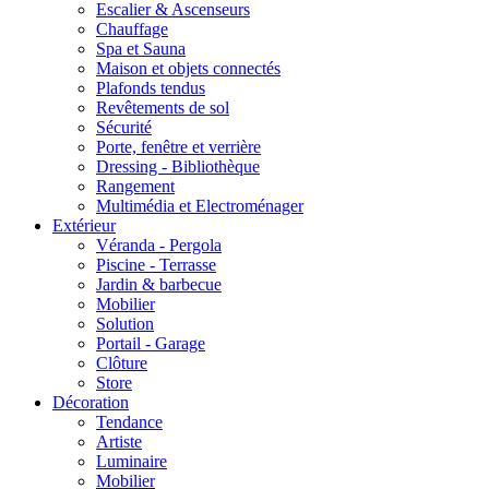
Escalier & Ascenseurs
Chauffage
Spa et Sauna
Maison et objets connectés
Plafonds tendus
Revêtements de sol
Sécurité
Porte, fenêtre et verrière
Dressing - Bibliothèque
Rangement
Multimédia et Electroménager
Extérieur
Véranda - Pergola
Piscine - Terrasse
Jardin & barbecue
Mobilier
Solution
Portail - Garage
Clôture
Store
Décoration
Tendance
Artiste
Luminaire
Mobilier