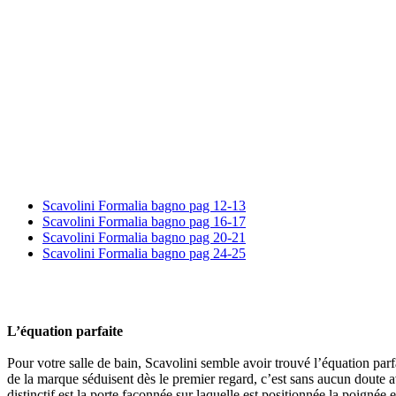
Scavolini Formalia bagno pag 12-13
Scavolini Formalia bagno pag 16-17
Scavolini Formalia bagno pag 20-21
Scavolini Formalia bagno pag 24-25
L’équation parfaite
Pour votre salle de bain, Scavolini semble avoir trouvé l’équation parf
de la marque séduisent dès le premier regard, c’est sans aucun doute ave
distinctif est la porte façonnée sur laquelle est positionnée la poignée 