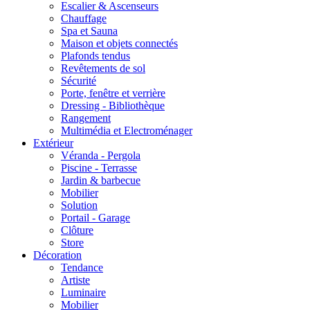
Escalier & Ascenseurs
Chauffage
Spa et Sauna
Maison et objets connectés
Plafonds tendus
Revêtements de sol
Sécurité
Porte, fenêtre et verrière
Dressing - Bibliothèque
Rangement
Multimédia et Electroménager
Extérieur
Véranda - Pergola
Piscine - Terrasse
Jardin & barbecue
Mobilier
Solution
Portail - Garage
Clôture
Store
Décoration
Tendance
Artiste
Luminaire
Mobilier