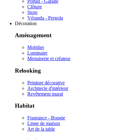
Portail - Garage
Clôture
Store
Véranda - Pergola
Décoration
Aménagement
Mobilier
Luminaire
Menuiserie et créateur
Relooking
Peinture décorative
Architecte d'intérieur
Revêtement mural
Habitat
Fragrance - Bougie
Linge de maison
Art de la table