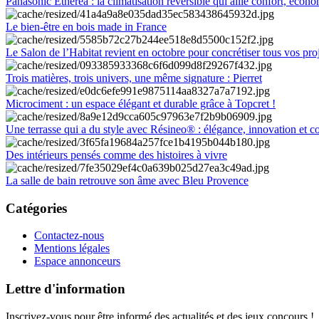
Panasonic Etherea : la climatisation réversible qui allie confort, économ
Le bien-être en bois made in France
Le Salon de l’Habitat revient en octobre pour concrétiser tous vos pro
Trois matières, trois univers, une même signature : Pierret
Microciment : un espace élégant et durable grâce à Topcret !
Une terrasse qui a du style avec Résineo® : élégance, innovation et c
Des intérieurs pensés comme des histoires à vivre
La salle de bain retrouve son âme avec Bleu Provence
Catégories
Contactez-nous
Mentions légales
Espace annonceurs
Lettre d'information
Inscrivez-vous pour être informé des actualités et des jeux concours !