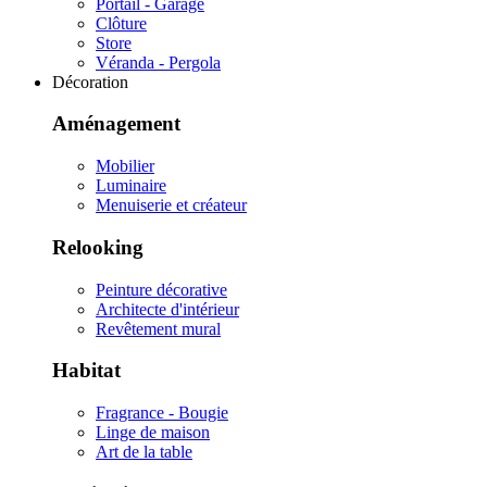
Portail - Garage
Clôture
Store
Véranda - Pergola
Décoration
Aménagement
Mobilier
Luminaire
Menuiserie et créateur
Relooking
Peinture décorative
Architecte d'intérieur
Revêtement mural
Habitat
Fragrance - Bougie
Linge de maison
Art de la table