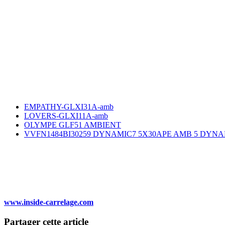
EMPATHY-GLXI31A-amb
LOVERS-GLXI11A-amb
OLYMPE GLF51 AMBIENT
VVFN1484BI30259 DYNAMIC7 5X30APE AMB 5 DYNAM
www.inside-carrelage.com
Partager cette article