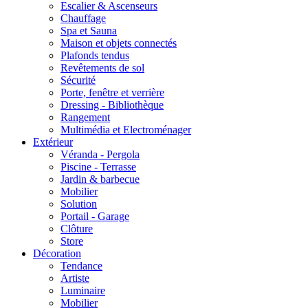
Escalier & Ascenseurs
Chauffage
Spa et Sauna
Maison et objets connectés
Plafonds tendus
Revêtements de sol
Sécurité
Porte, fenêtre et verrière
Dressing - Bibliothèque
Rangement
Multimédia et Electroménager
Extérieur
Véranda - Pergola
Piscine - Terrasse
Jardin & barbecue
Mobilier
Solution
Portail - Garage
Clôture
Store
Décoration
Tendance
Artiste
Luminaire
Mobilier