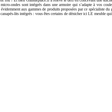
 fou ? Et bien Gaindeplace.fr a relevé le défi en concevant une kitchen
 micro-ondes sont intégrés dans une armoire qui s’adapte à vos couleur
si évidemment aux gammes de produits proposées par ce spécialiste du 
canapés-lits intégrés : vous êtes certains de dénicher ici LE meuble qui