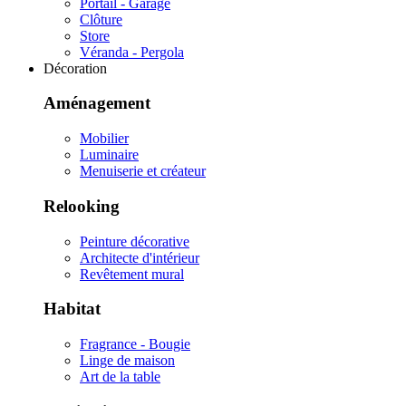
Portail - Garage
Clôture
Store
Véranda - Pergola
Décoration
Aménagement
Mobilier
Luminaire
Menuiserie et créateur
Relooking
Peinture décorative
Architecte d'intérieur
Revêtement mural
Habitat
Fragrance - Bougie
Linge de maison
Art de la table