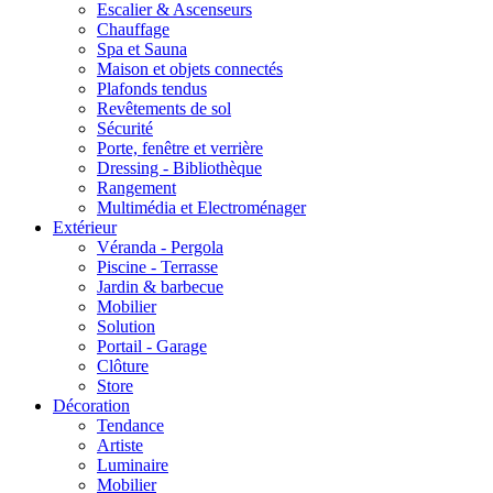
Escalier & Ascenseurs
Chauffage
Spa et Sauna
Maison et objets connectés
Plafonds tendus
Revêtements de sol
Sécurité
Porte, fenêtre et verrière
Dressing - Bibliothèque
Rangement
Multimédia et Electroménager
Extérieur
Véranda - Pergola
Piscine - Terrasse
Jardin & barbecue
Mobilier
Solution
Portail - Garage
Clôture
Store
Décoration
Tendance
Artiste
Luminaire
Mobilier