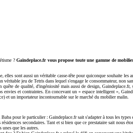
hétisme ?
Gaindeplace.fr vous propose toute une gamme de mobilier
rme, elles sont aussi un véritable casse-tête pour quiconque souhaite les
 un véritable jeu de Tetris dans lequel s'engage le consommateur, non sa
quête de qualité, d'ingéniosité mais aussi de design, Gaindeplace.fr, 
s envies et contraintes. En concevant un « espace intelligent », Gaind
ce) et un importateur incontournable sur le marché du mobilier malin.
aba pour le particulier : Gaindeplace.fr sait s'adapter à tous les types
ésidences secondaires. Tant et si bien que ce prestataire sait nous éto
es unes que les autres.