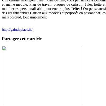
Une cuisine aménagée dans moins de 1m², vous pensiez cela totalement
et même meuble. Plan de travail, plaques de cuisson, évier, hotte et
mobilier est personnalisable pour encore plus d'effet ! On pense aus
des lits rabattables Griffon aux modèles superposés en passant par les 
mais costaud, tout simplement...
http://gaindeplace.fr/
Partager cette article