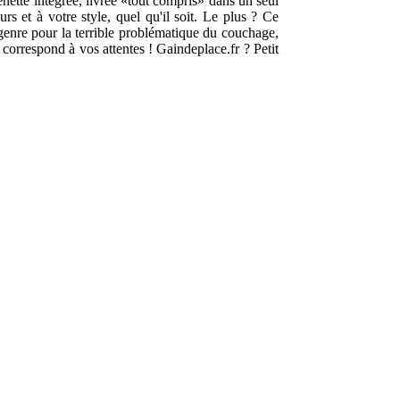
ette intégrée, livrée «tout compris» dans un seul
s et à votre style, quel qu'il soit. Le plus ? Ce
genre pour la terrible problématique du couchage,
 correspond à vos attentes ! Gaindeplace.fr ? Petit