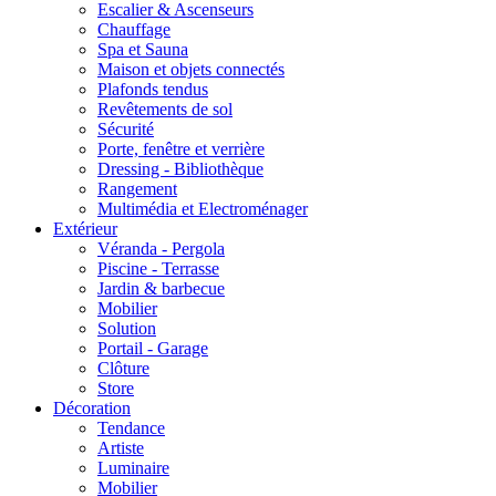
Escalier & Ascenseurs
Chauffage
Spa et Sauna
Maison et objets connectés
Plafonds tendus
Revêtements de sol
Sécurité
Porte, fenêtre et verrière
Dressing - Bibliothèque
Rangement
Multimédia et Electroménager
Extérieur
Véranda - Pergola
Piscine - Terrasse
Jardin & barbecue
Mobilier
Solution
Portail - Garage
Clôture
Store
Décoration
Tendance
Artiste
Luminaire
Mobilier