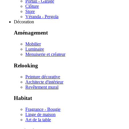
Portail - Garage
Clôture
Store
Véranda - Pergola
Décoration
Aménagement
Mobilier
Luminaire
Menuiserie et créateur
Relooking
Peinture décorative
Architecte d'intérieur
Revêtement mural
Habitat
Fragrance - Bougie
Linge de maison
Art de la table