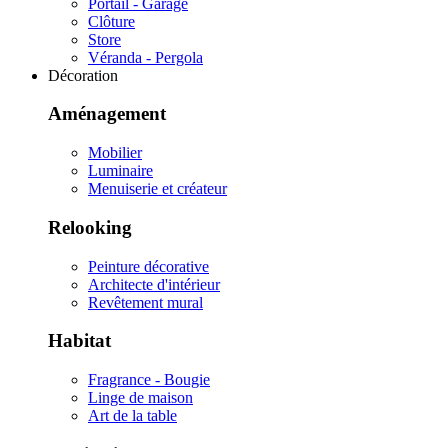
Portail - Garage
Clôture
Store
Véranda - Pergola
Décoration
Aménagement
Mobilier
Luminaire
Menuiserie et créateur
Relooking
Peinture décorative
Architecte d'intérieur
Revêtement mural
Habitat
Fragrance - Bougie
Linge de maison
Art de la table