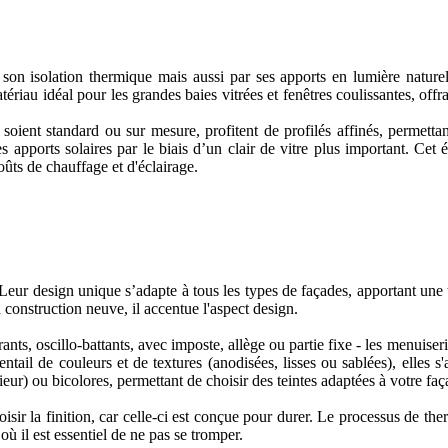
 son isolation thermique mais aussi par ses apports en lumière nature
atériau idéal pour les grandes baies vitrées et fenêtres coulissantes, offr
 soient standard ou sur mesure, profitent de profilés affinés, permett
s apports solaires par le biais d’un clair de vitre plus important. Cet é
oûts de chauffage et d'éclairage.
 Leur design unique s’adapte à tous les types de façades, apportant une
 construction neuve, il accentue l'aspect design.
ts, oscillo-battants, avec imposte, allège ou partie fixe - les menuise
ail de couleurs et de textures (anodisées, lisses ou sablées), elles s'
ieur) ou bicolores, permettant de choisir des teintes adaptées à votre faça
choisir la finition, car celle-ci est conçue pour durer. Le processus de
ù il est essentiel de ne pas se tromper.