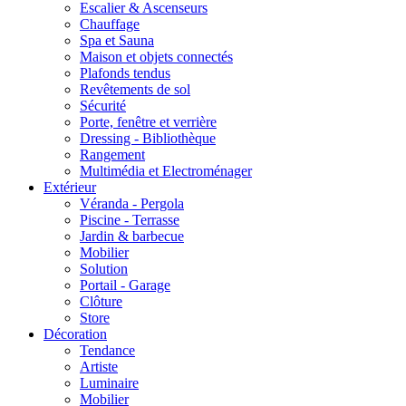
Escalier & Ascenseurs
Chauffage
Spa et Sauna
Maison et objets connectés
Plafonds tendus
Revêtements de sol
Sécurité
Porte, fenêtre et verrière
Dressing - Bibliothèque
Rangement
Multimédia et Electroménager
Extérieur
Véranda - Pergola
Piscine - Terrasse
Jardin & barbecue
Mobilier
Solution
Portail - Garage
Clôture
Store
Décoration
Tendance
Artiste
Luminaire
Mobilier