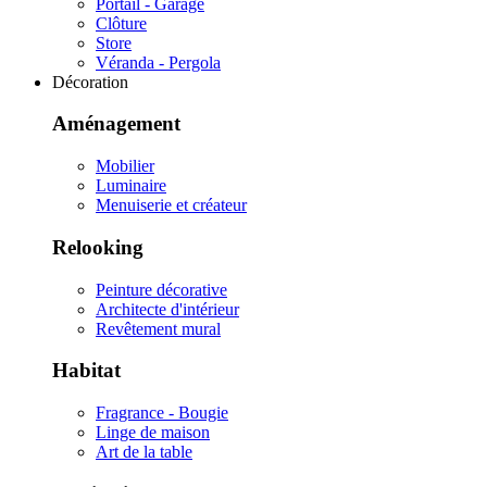
Portail - Garage
Clôture
Store
Véranda - Pergola
Décoration
Aménagement
Mobilier
Luminaire
Menuiserie et créateur
Relooking
Peinture décorative
Architecte d'intérieur
Revêtement mural
Habitat
Fragrance - Bougie
Linge de maison
Art de la table