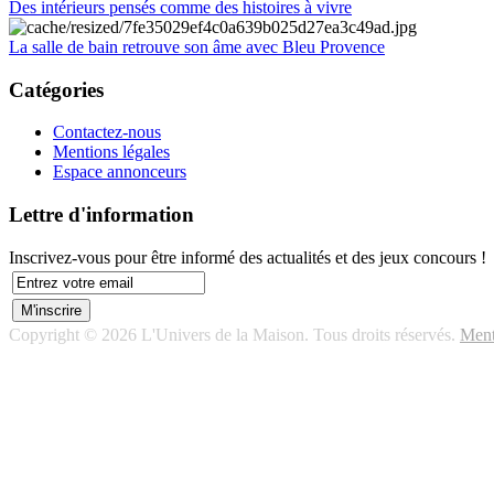
Des intérieurs pensés comme des histoires à vivre
La salle de bain retrouve son âme avec Bleu Provence
Catégories
Contactez-nous
Mentions légales
Espace annonceurs
Lettre d'information
Inscrivez-vous pour être informé des actualités et des jeux concours !
Copyright © 2026 L'Univers de la Maison. Tous droits réservés.
Ment