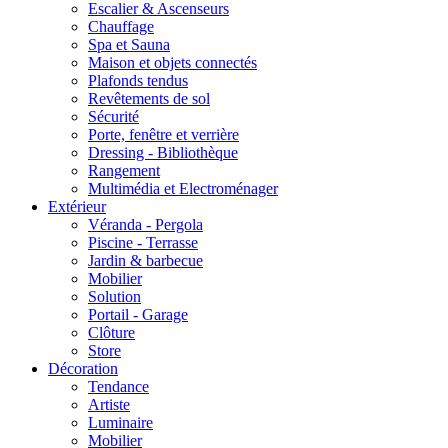
Escalier & Ascenseurs
Chauffage
Spa et Sauna
Maison et objets connectés
Plafonds tendus
Revêtements de sol
Sécurité
Porte, fenêtre et verrière
Dressing - Bibliothèque
Rangement
Multimédia et Electroménager
Extérieur
Véranda - Pergola
Piscine - Terrasse
Jardin & barbecue
Mobilier
Solution
Portail - Garage
Clôture
Store
Décoration
Tendance
Artiste
Luminaire
Mobilier