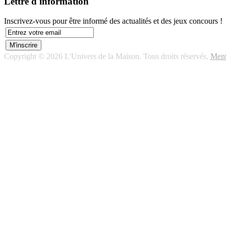
Lettre d'information
Inscrivez-vous pour être informé des actualités et des jeux concours !
Copyright © 2026 L'Univers de la Maison. Tous droits réservés.
Ment