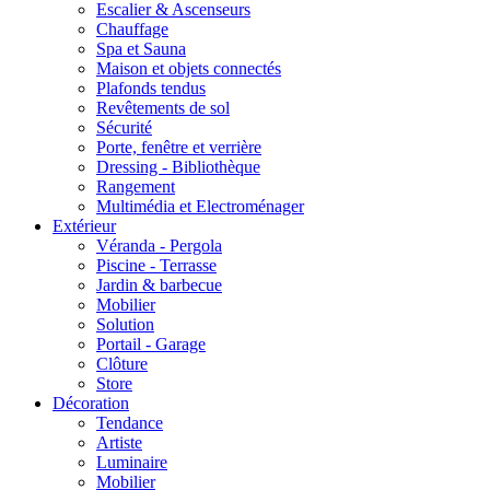
Escalier & Ascenseurs
Chauffage
Spa et Sauna
Maison et objets connectés
Plafonds tendus
Revêtements de sol
Sécurité
Porte, fenêtre et verrière
Dressing - Bibliothèque
Rangement
Multimédia et Electroménager
Extérieur
Véranda - Pergola
Piscine - Terrasse
Jardin & barbecue
Mobilier
Solution
Portail - Garage
Clôture
Store
Décoration
Tendance
Artiste
Luminaire
Mobilier