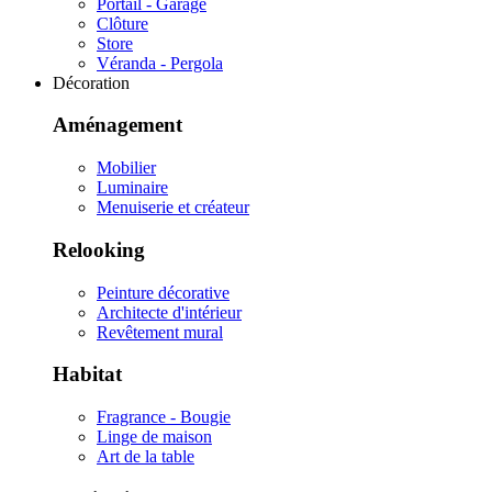
Portail - Garage
Clôture
Store
Véranda - Pergola
Décoration
Aménagement
Mobilier
Luminaire
Menuiserie et créateur
Relooking
Peinture décorative
Architecte d'intérieur
Revêtement mural
Habitat
Fragrance - Bougie
Linge de maison
Art de la table