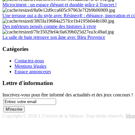
Microciment : un espace élégant et durable grâce à Topcret !
Une terrasse qui a du style avec Résineo® : élégance, innovation et c
Des intérieurs pensés comme des histoires à vivre
La salle de bain retrouve son âme avec Bleu Provence
Catégories
Contactez-nous
Mentions légales
Espace annonceurs
Lettre d'information
Inscrivez-vous pour être informé des actualités et des jeux concours !
Copyright © 2026 L'Univers de la Maison. Tous droits réservés.
Ment