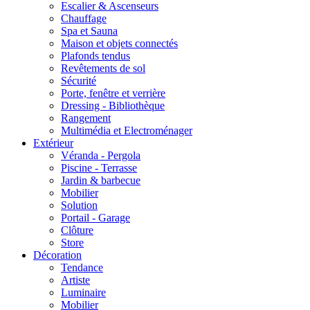
Escalier & Ascenseurs
Chauffage
Spa et Sauna
Maison et objets connectés
Plafonds tendus
Revêtements de sol
Sécurité
Porte, fenêtre et verrière
Dressing - Bibliothèque
Rangement
Multimédia et Electroménager
Extérieur
Véranda - Pergola
Piscine - Terrasse
Jardin & barbecue
Mobilier
Solution
Portail - Garage
Clôture
Store
Décoration
Tendance
Artiste
Luminaire
Mobilier