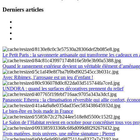
Derniers articles
Le Petit Paris : la savonnerie artisanale qui transforme les cadeaux en 
Quand le rangement extérieur devient un véritable élément d’aménag
Avec Ribimex, l’arrosage est un jeu d’enfant !
UNDORA : quand les surfaces décoratives prennent du relief
Panasonic Etherea : la climatisation réversible qui allie confort, économ
Le bien-être en bois made in France
Le Salon de l’Habitat revient en octobre pour concrétiser tous vos pro
Trois matières, trois univers, une même signature : Pierret