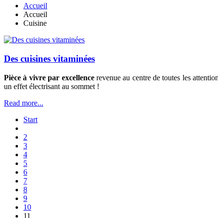
Accueil
Accueil
Cuisine
Des cuisines vitaminées
Pièce à vivre par excellence
revenue au centre de toutes les attentions
un effet électrisant au sommet !
Read more...
Start
2
3
4
5
6
7
8
9
10
11