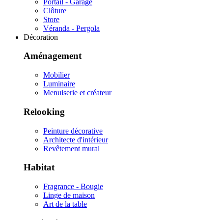
Portail - Garage
Clôture
Store
Véranda - Pergola
Décoration
Aménagement
Mobilier
Luminaire
Menuiserie et créateur
Relooking
Peinture décorative
Architecte d'intérieur
Revêtement mural
Habitat
Fragrance - Bougie
Linge de maison
Art de la table