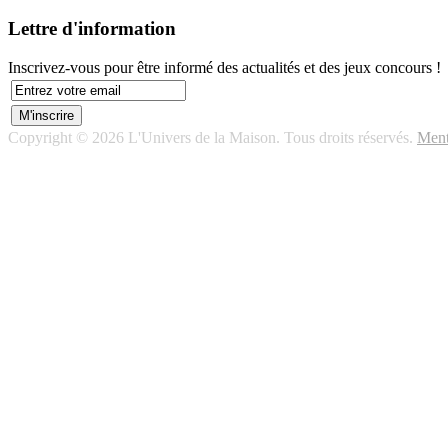
Lettre d'information
Inscrivez-vous pour être informé des actualités et des jeux concours !
Copyright © 2026 L'Univers de la Maison. Tous droits réservés.
Ment