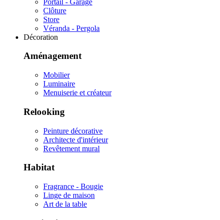
Portail - Garage
Clôture
Store
Véranda - Pergola
Décoration
Aménagement
Mobilier
Luminaire
Menuiserie et créateur
Relooking
Peinture décorative
Architecte d'intérieur
Revêtement mural
Habitat
Fragrance - Bougie
Linge de maison
Art de la table