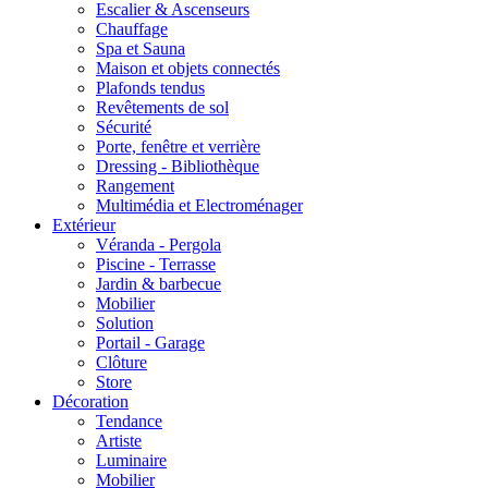
Escalier & Ascenseurs
Chauffage
Spa et Sauna
Maison et objets connectés
Plafonds tendus
Revêtements de sol
Sécurité
Porte, fenêtre et verrière
Dressing - Bibliothèque
Rangement
Multimédia et Electroménager
Extérieur
Véranda - Pergola
Piscine - Terrasse
Jardin & barbecue
Mobilier
Solution
Portail - Garage
Clôture
Store
Décoration
Tendance
Artiste
Luminaire
Mobilier