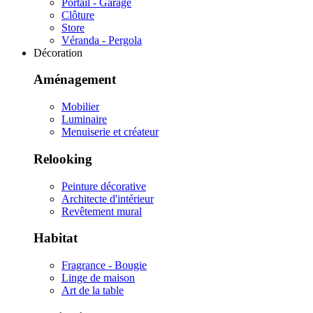
Portail - Garage
Clôture
Store
Véranda - Pergola
Décoration
Aménagement
Mobilier
Luminaire
Menuiserie et créateur
Relooking
Peinture décorative
Architecte d'intérieur
Revêtement mural
Habitat
Fragrance - Bougie
Linge de maison
Art de la table