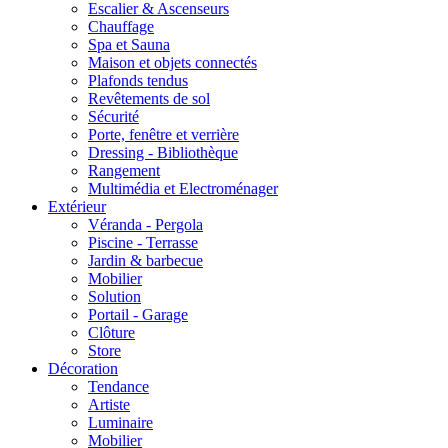
Escalier & Ascenseurs
Chauffage
Spa et Sauna
Maison et objets connectés
Plafonds tendus
Revêtements de sol
Sécurité
Porte, fenêtre et verrière
Dressing - Bibliothèque
Rangement
Multimédia et Electroménager
Extérieur
Véranda - Pergola
Piscine - Terrasse
Jardin & barbecue
Mobilier
Solution
Portail - Garage
Clôture
Store
Décoration
Tendance
Artiste
Luminaire
Mobilier