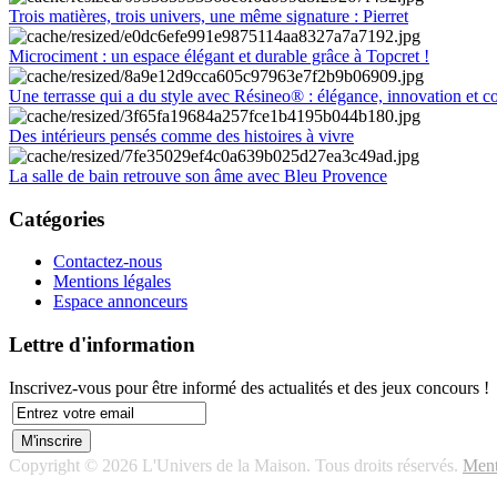
Trois matières, trois univers, une même signature : Pierret
Microciment : un espace élégant et durable grâce à Topcret !
Une terrasse qui a du style avec Résineo® : élégance, innovation et c
Des intérieurs pensés comme des histoires à vivre
La salle de bain retrouve son âme avec Bleu Provence
Catégories
Contactez-nous
Mentions légales
Espace annonceurs
Lettre d'information
Inscrivez-vous pour être informé des actualités et des jeux concours !
Copyright © 2026 L'Univers de la Maison. Tous droits réservés.
Ment