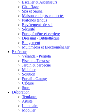
Escalier & Ascenseurs
Chauffage
Spa et Sauna
Maison et objets connectés
Plafonds tendus
Revêtements de sol
Sécurité
Porte, fenêtre et verrière
Dressing - Bibliothèque
Rangement
Multimédia et Electroménager
Extérieur
Véranda - Pergola
Piscine - Terrasse
Jardin & barbecue
Mobilier
Solution
Portail - Garage
Clôture
Store
Décoration
Tendance
Artiste
Luminaire
Mobilier