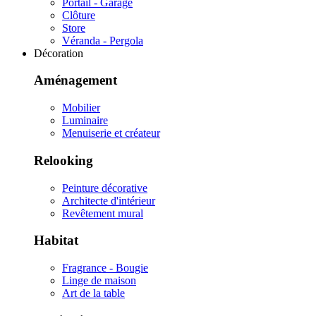
Portail - Garage
Clôture
Store
Véranda - Pergola
Décoration
Aménagement
Mobilier
Luminaire
Menuiserie et créateur
Relooking
Peinture décorative
Architecte d'intérieur
Revêtement mural
Habitat
Fragrance - Bougie
Linge de maison
Art de la table