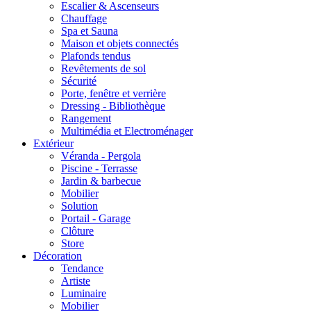
Escalier & Ascenseurs
Chauffage
Spa et Sauna
Maison et objets connectés
Plafonds tendus
Revêtements de sol
Sécurité
Porte, fenêtre et verrière
Dressing - Bibliothèque
Rangement
Multimédia et Electroménager
Extérieur
Véranda - Pergola
Piscine - Terrasse
Jardin & barbecue
Mobilier
Solution
Portail - Garage
Clôture
Store
Décoration
Tendance
Artiste
Luminaire
Mobilier