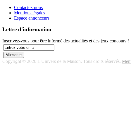
Contactez-nous
Mentions légales
Espace annonceurs
Lettre d'information
Inscrivez-vous pour être informé des actualités et des jeux concours !
Copyright © 2026 L'Univers de la Maison. Tous droits réservés.
Ment