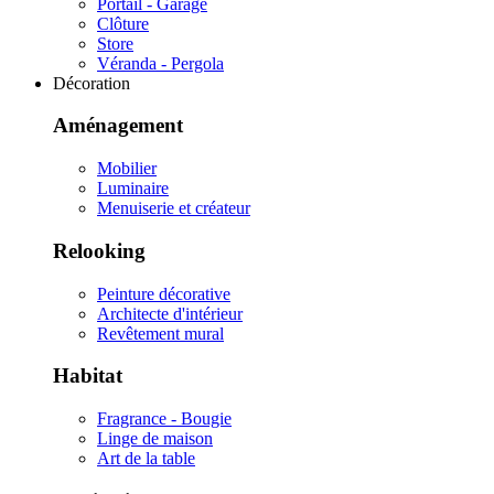
Portail - Garage
Clôture
Store
Véranda - Pergola
Décoration
Aménagement
Mobilier
Luminaire
Menuiserie et créateur
Relooking
Peinture décorative
Architecte d'intérieur
Revêtement mural
Habitat
Fragrance - Bougie
Linge de maison
Art de la table