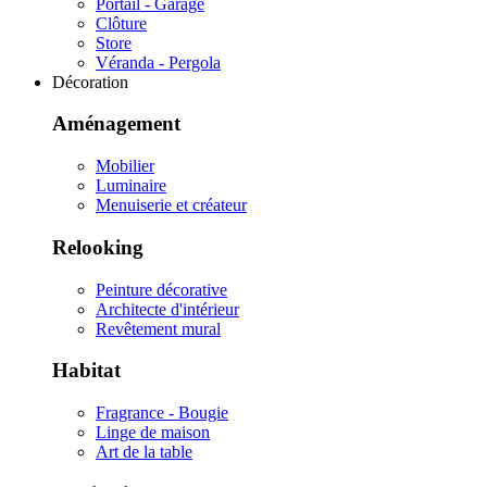
Portail - Garage
Clôture
Store
Véranda - Pergola
Décoration
Aménagement
Mobilier
Luminaire
Menuiserie et créateur
Relooking
Peinture décorative
Architecte d'intérieur
Revêtement mural
Habitat
Fragrance - Bougie
Linge de maison
Art de la table