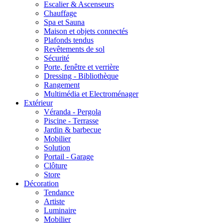
Escalier & Ascenseurs
Chauffage
Spa et Sauna
Maison et objets connectés
Plafonds tendus
Revêtements de sol
Sécurité
Porte, fenêtre et verrière
Dressing - Bibliothèque
Rangement
Multimédia et Electroménager
Extérieur
Véranda - Pergola
Piscine - Terrasse
Jardin & barbecue
Mobilier
Solution
Portail - Garage
Clôture
Store
Décoration
Tendance
Artiste
Luminaire
Mobilier