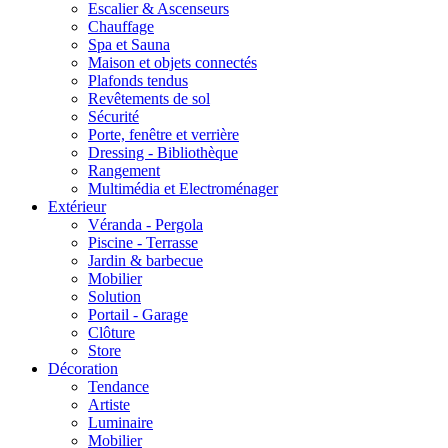
Escalier & Ascenseurs
Chauffage
Spa et Sauna
Maison et objets connectés
Plafonds tendus
Revêtements de sol
Sécurité
Porte, fenêtre et verrière
Dressing - Bibliothèque
Rangement
Multimédia et Electroménager
Extérieur
Véranda - Pergola
Piscine - Terrasse
Jardin & barbecue
Mobilier
Solution
Portail - Garage
Clôture
Store
Décoration
Tendance
Artiste
Luminaire
Mobilier