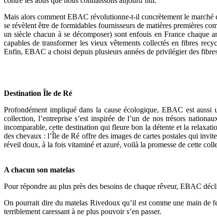
contre les abus que nous connaissons aujourd’hui.
Mais alors comment EBAC révolutionne-t-il concrètement le marché de l
se révèlent être de formidables fournisseurs de matières premières com
un siècle chacun à se décomposer) sont enfouis en France chaque ann
capables de transformer les vieux vêtements collectés en fibres recycl
Enfin, EBAC a choisi depuis plusieurs années de privilégier des fibres
Destination Île de Ré
Profondément impliqué dans la cause écologique, EBAC est aussi un 
collection, l’entreprise s’est inspirée de l’un de nos trésors nationa
incomparable, cette destination qui fleure bon la détente et la relaxat
des chevaux : l’Île de Ré offre des images de cartes postales qui inv
réveil doux, à la fois vitaminé et azuré, voilà la promesse de cette c
A chacun son matelas
Pour répondre au plus près des besoins de chaque rêveur, EBAC décline 
On pourrait dire du matelas Rivedoux qu’il est comme une main de fer 
terriblement caressant à ne plus pouvoir s’en passer.