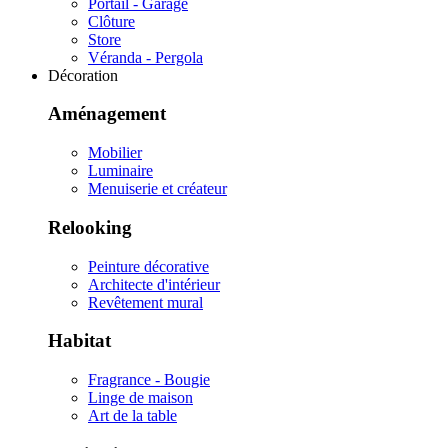
Portail - Garage
Clôture
Store
Véranda - Pergola
Décoration
Aménagement
Mobilier
Luminaire
Menuiserie et créateur
Relooking
Peinture décorative
Architecte d'intérieur
Revêtement mural
Habitat
Fragrance - Bougie
Linge de maison
Art de la table