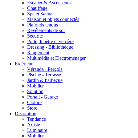
Escalier & Ascenseurs
Chauffage
Spa et Sauna
Maison et objets connectés
Plafonds tendus
Revêtements de sol
Sécurité
Porte, fenêtre et verrière
Dressing - Bibliothèque
Rangement
Multimédia et Electroménager
Extérieur
Véranda - Pergola
Piscine - Terrasse
Jardin & barbecue
Mobilier
Solution
Portail - Garage
Clôture
Store
Décoration
Tendance
Artiste
Luminaire
Mobilier