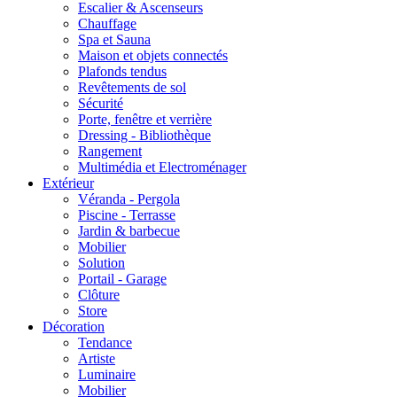
Escalier & Ascenseurs
Chauffage
Spa et Sauna
Maison et objets connectés
Plafonds tendus
Revêtements de sol
Sécurité
Porte, fenêtre et verrière
Dressing - Bibliothèque
Rangement
Multimédia et Electroménager
Extérieur
Véranda - Pergola
Piscine - Terrasse
Jardin & barbecue
Mobilier
Solution
Portail - Garage
Clôture
Store
Décoration
Tendance
Artiste
Luminaire
Mobilier