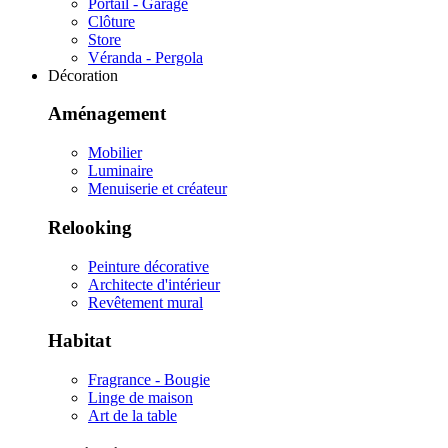
Portail - Garage
Clôture
Store
Véranda - Pergola
Décoration
Aménagement
Mobilier
Luminaire
Menuiserie et créateur
Relooking
Peinture décorative
Architecte d'intérieur
Revêtement mural
Habitat
Fragrance - Bougie
Linge de maison
Art de la table