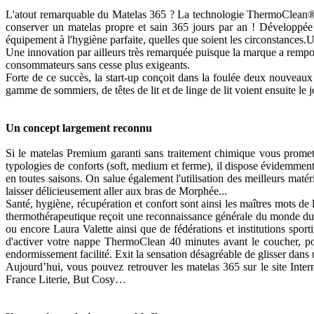
L'atout remarquable du Matelas 365 ? La technologie ThermoClean®. Cett
conserver un matelas propre et sain 365 jours par an ! Développée e
équipement à l'hygiène parfaite, quelles que soient les circonstances
Une innovation par ailleurs très remarquée puisque la marque a rempor
consommateurs sans cesse plus exigeants.
Forte de ce succès, la start-up conçoit dans la foulée deux nouveaux 
gamme de sommiers, de têtes de lit et de linge de lit voient ensuite le
Un concept largement reconnu
Si le matelas Premium garanti sans traitement chimique vous promet 
typologies de conforts (soft, medium et ferme), il dispose évidemme
en toutes saisons. On salue également l'utilisation des meilleurs ma
laisser délicieusement aller aux bras de Morphée...
Santé, hygiène, récupération et confort sont ainsi les maîtres mots de
thermothérapeutique reçoit une reconnaissance générale du monde du
ou encore Laura Valette ainsi que de fédérations et institutions sport
d'activer votre nappe ThermoClean 40 minutes avant le coucher, pou
endormissement facilité. Exit la sensation désagréable de glisser dans
Aujourd’hui, vous pouvez retrouver les matelas 365 sur le site Inte
France Literie, But Cosy…