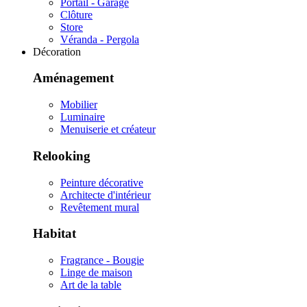
Portail - Garage
Clôture
Store
Véranda - Pergola
Décoration
Aménagement
Mobilier
Luminaire
Menuiserie et créateur
Relooking
Peinture décorative
Architecte d'intérieur
Revêtement mural
Habitat
Fragrance - Bougie
Linge de maison
Art de la table