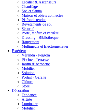
Escalier & Ascenseurs
Chauffage
Spa et Sauna
Maison et objets connectés
Plafonds tendus
Revêtements de sol
Sécurité
Porte, fenêtre et verrière
Dressing - Bibliothèque
Rangement
Multimédia et Electroménager
Extérieur
Véranda - Pergola
Piscine - Terrasse
Jardin & barbecue
Mobilier
Solution
Portail - Garage
Clôture
Store
Décoration
Tendance
Artiste
Luminaire
Mobilier