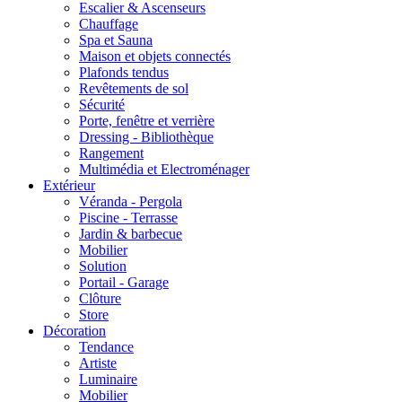
Escalier & Ascenseurs
Chauffage
Spa et Sauna
Maison et objets connectés
Plafonds tendus
Revêtements de sol
Sécurité
Porte, fenêtre et verrière
Dressing - Bibliothèque
Rangement
Multimédia et Electroménager
Extérieur
Véranda - Pergola
Piscine - Terrasse
Jardin & barbecue
Mobilier
Solution
Portail - Garage
Clôture
Store
Décoration
Tendance
Artiste
Luminaire
Mobilier