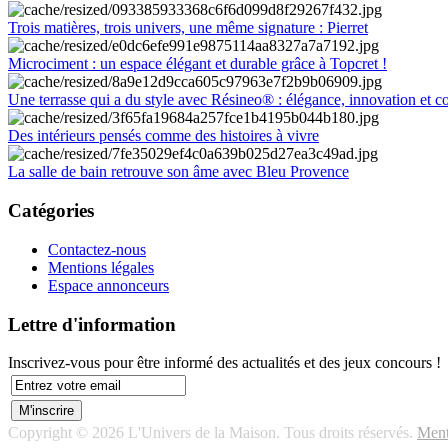
Trois matières, trois univers, une même signature : Pierret
Microciment : un espace élégant et durable grâce à Topcret !
Une terrasse qui a du style avec Résineo® : élégance, innovation et c
Des intérieurs pensés comme des histoires à vivre
La salle de bain retrouve son âme avec Bleu Provence
Catégories
Contactez-nous
Mentions légales
Espace annonceurs
Lettre d'information
Inscrivez-vous pour être informé des actualités et des jeux concours !
Copyright © 2026 L'Univers de la Maison. Tous droits réservés.
Ment