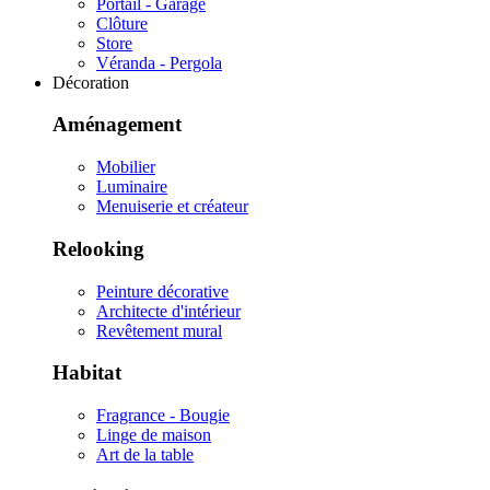
Portail - Garage
Clôture
Store
Véranda - Pergola
Décoration
Aménagement
Mobilier
Luminaire
Menuiserie et créateur
Relooking
Peinture décorative
Architecte d'intérieur
Revêtement mural
Habitat
Fragrance - Bougie
Linge de maison
Art de la table