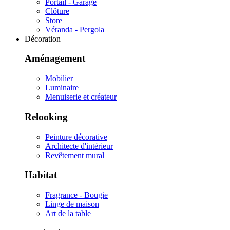
Portail - Garage
Clôture
Store
Véranda - Pergola
Décoration
Aménagement
Mobilier
Luminaire
Menuiserie et créateur
Relooking
Peinture décorative
Architecte d'intérieur
Revêtement mural
Habitat
Fragrance - Bougie
Linge de maison
Art de la table