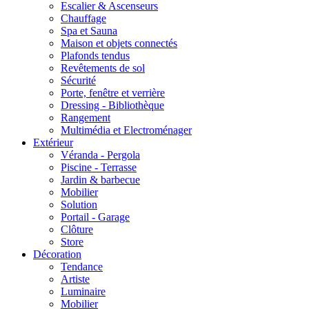
Escalier & Ascenseurs
Chauffage
Spa et Sauna
Maison et objets connectés
Plafonds tendus
Revêtements de sol
Sécurité
Porte, fenêtre et verrière
Dressing - Bibliothèque
Rangement
Multimédia et Electroménager
Extérieur
Véranda - Pergola
Piscine - Terrasse
Jardin & barbecue
Mobilier
Solution
Portail - Garage
Clôture
Store
Décoration
Tendance
Artiste
Luminaire
Mobilier