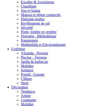
Escalier & Ascenseurs
Chauffage
Spa et Sauna
Maison et objets connectés
Plafonds tendus
Revêtements de sol
Sécurité
Porte, fenêtre et verrière
Dressing - Bibliothèque
Rangement
Multimédia et Electroménager
Extérieur
Véranda - Pergola
Piscine - Terrasse
Jardin & barbecue
Mobilier
Solution
Portail - Garage
Clôture
Store
Décoration
Tendance
Artiste
Luminaire
Mobilier