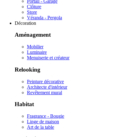
Portail - Garage
Clôture
Store
Véranda - Pergola
Décoration
Aménagement
Mobilier
Luminaire
Menuiserie et créateur
Relooking
Peinture décorative
Architecte d'intérieur
Revêtement mural
Habitat
Fragrance - Bougie
Linge de maison
Art de la table