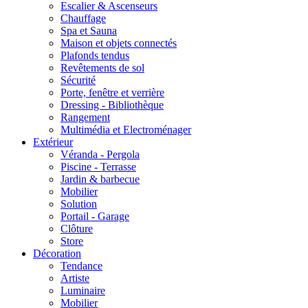
Escalier & Ascenseurs
Chauffage
Spa et Sauna
Maison et objets connectés
Plafonds tendus
Revêtements de sol
Sécurité
Porte, fenêtre et verrière
Dressing - Bibliothèque
Rangement
Multimédia et Electroménager
Extérieur
Véranda - Pergola
Piscine - Terrasse
Jardin & barbecue
Mobilier
Solution
Portail - Garage
Clôture
Store
Décoration
Tendance
Artiste
Luminaire
Mobilier