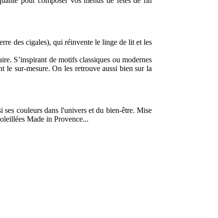
 qualité pour composer vos menus de fêtes de fin
e des cigales), qui réinvente le linge de lit et les
faire. S’inspirant de motifs classiques ou modernes
t le sur-mesure. On les retrouve aussi bien sur la
i ses couleurs dans l'univers et du bien-être. Mise
soleillées Made in Provence...