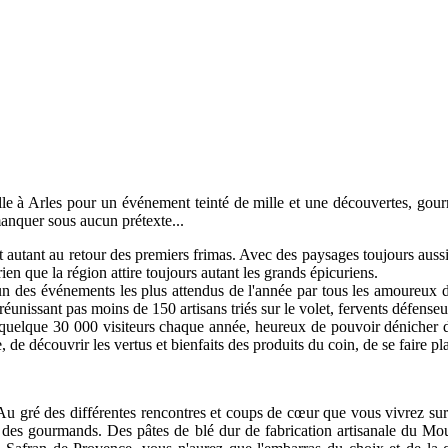
lle à Arles pour un événement teinté de mille et une découvertes, go
manquer sous aucun prétexte...
ut autant au retour des premiers frimas. Avec des paysages toujours auss
en que la région attire toujours autant les grands épicuriens.
un des événements les plus attendus de l'année par tous les amoureux d'
unissant pas moins de 150 artisans triés sur le volet, fervents défenseurs
e quelque 30 000 visiteurs chaque année, heureux de pouvoir dénicher 
e découvrir les vertus et bienfaits des produits du coin, de se faire pla
! Au gré des différentes rencontres et coups de cœur que vous vivrez sur
sir des gourmands. Des pâtes de blé dur de fabrication artisanale du M