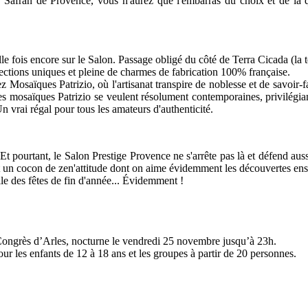
z Safran de Provence, vous n'aurez que l'embarras du choix et de la
fois encore sur le Salon. Passage obligé du côté de Terra Cicada (la terr
lections uniques et pleine de charmes de fabrication 100% française.
hez Mosaïques Patrizio, où l'artisanat transpire de noblesse et de savoir-
es mosaïques Patrizio se veulent résolument contemporaines, privilégian
Un vrai régal pour tous les amateurs d'authenticité.
t pourtant, le Salon Prestige Provence ne s'arrête pas là et défend auss
 est un cocon de zen'attitude dont on aime évidemment les découvertes en
e des fêtes de fin d'année... Évidemment !
Congrès d’Arles, nocturne le vendredi 25 novembre jusqu’à 23h.
our les enfants de 12 à 18 ans et les groupes à partir de 20 personnes.