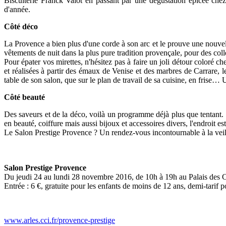
Biscuiterie Franck Valot en passant par une dégustation épicée che
d'année.
Côté déco
La Provence a bien plus d'une corde à son arc et le prouve une nouvelle 
vêtements de nuit dans la plus pure tradition provençale, pour des col
Pour épater vos mirettes, n'hésitez pas à faire un joli détour coloré c
et réalisées à partir des émaux de Venise et des marbres de Carrare, l
table de son salon, que sur le plan de travail de sa cuisine, en frise… 
Côté beauté
Des saveurs et de la déco, voilà un programme déjà plus que tentant. E
en beauté, coiffure mais aussi bijoux et accessoires divers, l'endroit
Le Salon Prestige Provence ? Un rendez-vous incontournable à la veill
Salon Prestige Provence
Du jeudi 24 au lundi 28 novembre 2016, de 10h à 19h au Palais des 
Entrée : 6 €, gratuite pour les enfants de moins de 12 ans, demi-tarif p
www.arles.cci.fr/provence-prestige