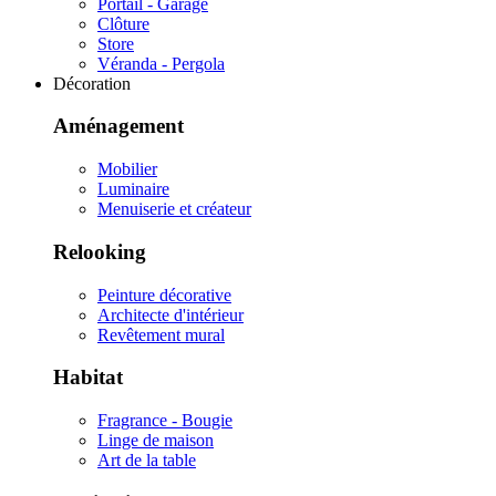
Portail - Garage
Clôture
Store
Véranda - Pergola
Décoration
Aménagement
Mobilier
Luminaire
Menuiserie et créateur
Relooking
Peinture décorative
Architecte d'intérieur
Revêtement mural
Habitat
Fragrance - Bougie
Linge de maison
Art de la table