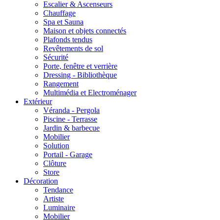
Escalier & Ascenseurs
Chauffage
Spa et Sauna
Maison et objets connectés
Plafonds tendus
Revêtements de sol
Sécurité
Porte, fenêtre et verrière
Dressing - Bibliothèque
Rangement
Multimédia et Electroménager
Extérieur
Véranda - Pergola
Piscine - Terrasse
Jardin & barbecue
Mobilier
Solution
Portail - Garage
Clôture
Store
Décoration
Tendance
Artiste
Luminaire
Mobilier