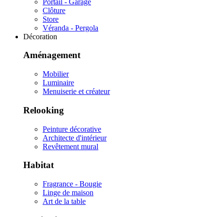
Portail - Garage
Clôture
Store
Véranda - Pergola
Décoration
Aménagement
Mobilier
Luminaire
Menuiserie et créateur
Relooking
Peinture décorative
Architecte d'intérieur
Revêtement mural
Habitat
Fragrance - Bougie
Linge de maison
Art de la table