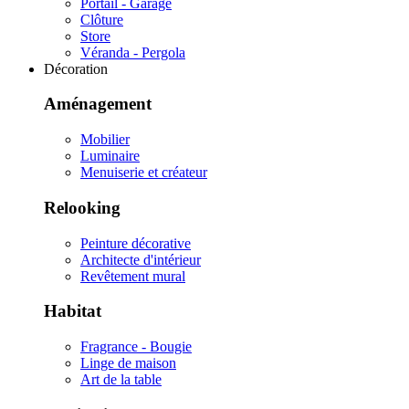
Portail - Garage
Clôture
Store
Véranda - Pergola
Décoration
Aménagement
Mobilier
Luminaire
Menuiserie et créateur
Relooking
Peinture décorative
Architecte d'intérieur
Revêtement mural
Habitat
Fragrance - Bougie
Linge de maison
Art de la table