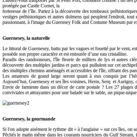
Laissez-vous tranporter par St Peter Port, considéré comme l’un des por
protégée par Castle Cornet, la
forteresse de l’île. Partez à la découverte des tombeaux préhistorique
vestiges préhistoriques et autres dolmens qui peuplent l'endroit, tout
passionnant, à l'image du Guernsey Folk and Costume Museum par exempl
Guernesey, la naturelle
Le littoral de Guernesey, battu par les vagues et fouetté par le vent, es
possède son propre caractère et est entourée d’une eau cristalline.
Paradis des randonneurs, l'île fleurie de milliers de lys et autres cl
découverte des multiples jardins et parcs qui pullulent sur cet arch
des multiples chemins aménagés et accessibles de l'île, offrant des pa
Les amateurs de grand large seront quant à eux conquis par l’hé
Aujourd’hui, Guernesey et ses îles voisines, Herm, Serq et Aurigny, of
Envie de farniente dans un décor de carte postale ? Les 27 plages de
conviviales et attrayantes pour une balade sur le sable, un pique-nique
Guernesey, la gourmande
Si l'on adopte aisément le rythme dit « à l'anglaise » sur ces îles, on s
Pêchés le matin même dans les courants nourriciers du Gulf Stream, ils