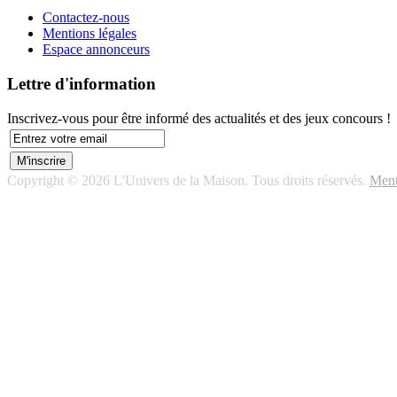
Contactez-nous
Mentions légales
Espace annonceurs
Lettre d'information
Inscrivez-vous pour être informé des actualités et des jeux concours !
Copyright © 2026 L'Univers de la Maison. Tous droits réservés.
Ment