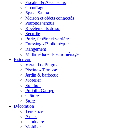
Escalier & Ascenseurs
Chauffage
Spa et Sauna
Maison et objets connectés
Plafonds tendus
Revêtements de sol
Sécurité
Porte, fenêtre et verrière
Dressing - Bibliothèque
Rangement
Multimédia et Electroménager
Extérieur
Véranda - Pergola
Piscine - Terrasse
Jardin & barbecue
Mobilier
Solution
Portail - Garage
Clôture
Store
Décoration
Tendance
Artiste
Luminaire
Mobilier