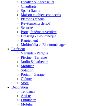
Escalier & Ascenseurs
Chauffage
Spa et Sauna
Maison et objets connectés
Plafonds tendus
Revêtements de sol
Sécurité
Porte, fenêtre et verrière
Dressing - Bibliothèque
Rangement
Multimédia et Electroménager
Extérieur
Véranda - Pergola
Piscine - Terrasse
Jardin & barbecue
Mobilier
Solution
Portail - Garage
Clôture
Store
Décoration
Tendance
Artiste
Luminaire
Mobilier