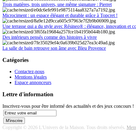
Trois matières, trois univers, une même signature : Pierret
Microciment : un espace élégant et durable grâce à Topcret !
Une terrasse qui a du style avec Résineo® : élégance, innovation et c
Des intérieurs pensés comme des histoires à vivre
La salle de bain retrouve son âme avec Bleu Provence
Catégories
Contactez-nous
Mentions légales
Espace annonceurs
Lettre d'information
Inscrivez-vous pour être informé des actualités et des jeux concours !
Copyright © 2026 L'Univers de la Maison. Tous droits réservés.
Ment