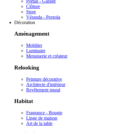
Portail - Garage
Clôture
Store
Véranda - Pergola
Décoration
Aménagement
Mobilier
Luminaire
Menuiserie et créateur
Relooking
Peinture décorative
Architecte d'intérieur
Revêtement mural
Habitat
Fragrance - Bougie
Linge de maison
Art de la table