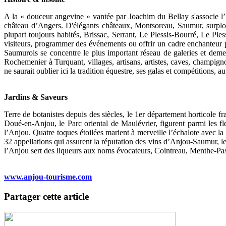
A la « douceur angevine » vantée par Joachim du Bellay s'associe l’h
château d’Angers. D'élégants châteaux, Montsoreau, Saumur, surplom
plupart toujours habités, Brissac, Serrant, Le Plessis-Bourré, Le Pl
visiteurs, programmer des événements ou offrir un cadre enchanteur po
Saumurois se concentre le plus important réseau de galeries et dem
Rochemenier à Turquant, villages, artisans, artistes, caves, champig
ne saurait oublier ici la tradition équestre, ses galas et compétition
Jardins & Saveurs
Terre de botanistes depuis des siècles, le 1er département horticole 
Doué-en-Anjou, le Parc oriental de Maulévrier, figurent parmi les fle
l’Anjou. Quatre toques étoilées marient à merveille l’échalote avec la 
32 appellations qui assurent la réputation des vins d’Anjou-Saumur, le
l’Anjou sert des liqueurs aux noms évocateurs, Cointreau, Menthe-Past
www.anjou-tourisme.com
Partager cette article