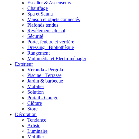
Escalier & Ascenseurs
Chauffage
Spa et Sauna
Maison et objets connectés
Plafonds tendus
Revêtements de sol
Sécurité
Porte, fenêtre et verrière
Dressing - Bibliothèque
Rangement
Multimédia et Electroménager
Extérieur
Véranda - Pergola
Piscine - Terrasse
Jardin & barbecue
Mobilier
Solution
Portail - Garage
Clôture
Store
Décoration
Tendance
Artiste
Luminaire
Mobilier