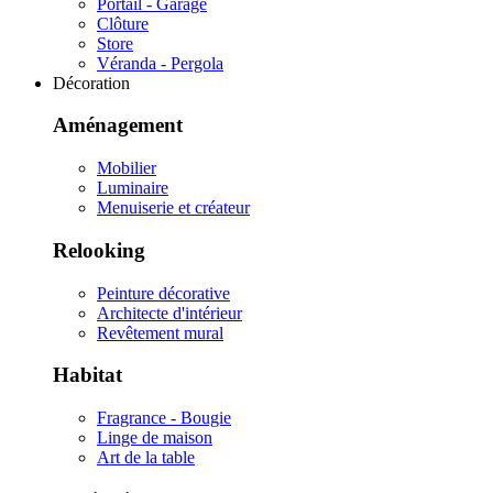
Portail - Garage
Clôture
Store
Véranda - Pergola
Décoration
Aménagement
Mobilier
Luminaire
Menuiserie et créateur
Relooking
Peinture décorative
Architecte d'intérieur
Revêtement mural
Habitat
Fragrance - Bougie
Linge de maison
Art de la table