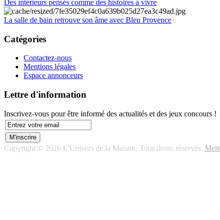
Des intérieurs pensés comme des histoires à vivre
La salle de bain retrouve son âme avec Bleu Provence
Catégories
Contactez-nous
Mentions légales
Espace annonceurs
Lettre d'information
Inscrivez-vous pour être informé des actualités et des jeux concours !
Copyright © 2026 L'Univers de la Maison. Tous droits réservés.
Ment