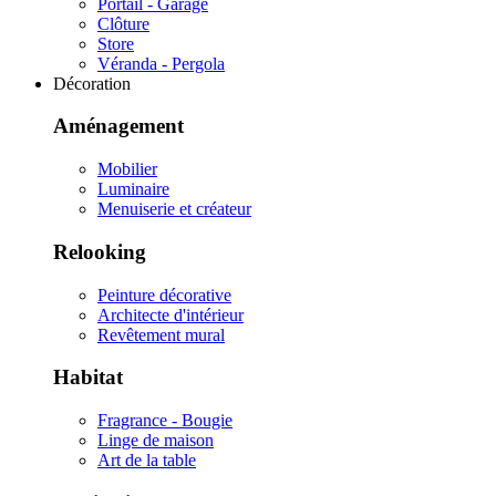
Portail - Garage
Clôture
Store
Véranda - Pergola
Décoration
Aménagement
Mobilier
Luminaire
Menuiserie et créateur
Relooking
Peinture décorative
Architecte d'intérieur
Revêtement mural
Habitat
Fragrance - Bougie
Linge de maison
Art de la table