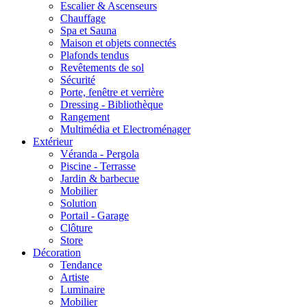
Escalier & Ascenseurs
Chauffage
Spa et Sauna
Maison et objets connectés
Plafonds tendus
Revêtements de sol
Sécurité
Porte, fenêtre et verrière
Dressing - Bibliothèque
Rangement
Multimédia et Electroménager
Extérieur
Véranda - Pergola
Piscine - Terrasse
Jardin & barbecue
Mobilier
Solution
Portail - Garage
Clôture
Store
Décoration
Tendance
Artiste
Luminaire
Mobilier