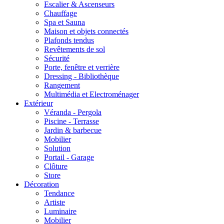
Escalier & Ascenseurs
Chauffage
Spa et Sauna
Maison et objets connectés
Plafonds tendus
Revêtements de sol
Sécurité
Porte, fenêtre et verrière
Dressing - Bibliothèque
Rangement
Multimédia et Electroménager
Extérieur
Véranda - Pergola
Piscine - Terrasse
Jardin & barbecue
Mobilier
Solution
Portail - Garage
Clôture
Store
Décoration
Tendance
Artiste
Luminaire
Mobilier