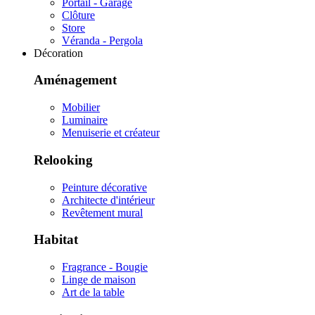
Portail - Garage
Clôture
Store
Véranda - Pergola
Décoration
Aménagement
Mobilier
Luminaire
Menuiserie et créateur
Relooking
Peinture décorative
Architecte d'intérieur
Revêtement mural
Habitat
Fragrance - Bougie
Linge de maison
Art de la table