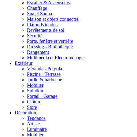
Escalier & Ascenseurs
Chauffage
Spa et Sauna
Maison et objets connectés
Plafonds tendus
Revêtements de sol
Sécurité
Porte, fenêtre et verrière
Dressing - Bibliothèque
Rangement
Multimédia et Electroménager
Extérieur
Véranda - Pergola
Piscine - Terrasse
Jardin & barbecue
Mobilier
Solution
Portail - Garage
Clôture
Store
Décoration
Tendance
Artiste
Luminaire
Mobilier