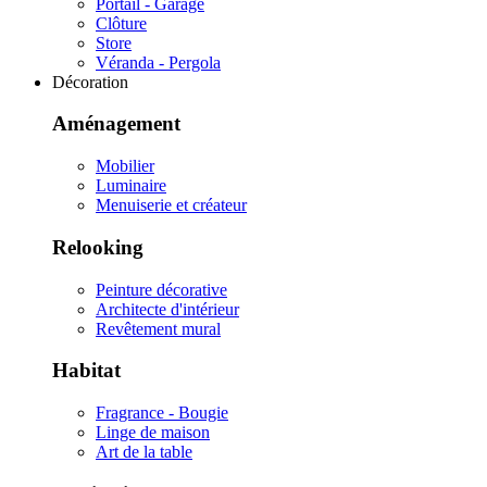
Portail - Garage
Clôture
Store
Véranda - Pergola
Décoration
Aménagement
Mobilier
Luminaire
Menuiserie et créateur
Relooking
Peinture décorative
Architecte d'intérieur
Revêtement mural
Habitat
Fragrance - Bougie
Linge de maison
Art de la table