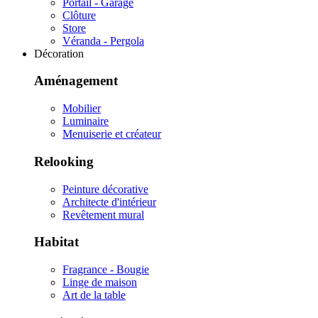
Portail - Garage
Clôture
Store
Véranda - Pergola
Décoration
Aménagement
Mobilier
Luminaire
Menuiserie et créateur
Relooking
Peinture décorative
Architecte d'intérieur
Revêtement mural
Habitat
Fragrance - Bougie
Linge de maison
Art de la table