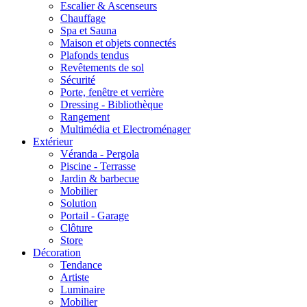
Escalier & Ascenseurs
Chauffage
Spa et Sauna
Maison et objets connectés
Plafonds tendus
Revêtements de sol
Sécurité
Porte, fenêtre et verrière
Dressing - Bibliothèque
Rangement
Multimédia et Electroménager
Extérieur
Véranda - Pergola
Piscine - Terrasse
Jardin & barbecue
Mobilier
Solution
Portail - Garage
Clôture
Store
Décoration
Tendance
Artiste
Luminaire
Mobilier