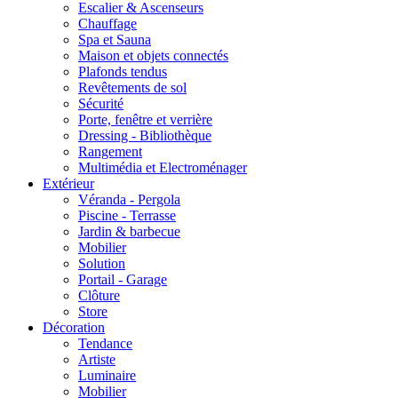
Escalier & Ascenseurs
Chauffage
Spa et Sauna
Maison et objets connectés
Plafonds tendus
Revêtements de sol
Sécurité
Porte, fenêtre et verrière
Dressing - Bibliothèque
Rangement
Multimédia et Electroménager
Extérieur
Véranda - Pergola
Piscine - Terrasse
Jardin & barbecue
Mobilier
Solution
Portail - Garage
Clôture
Store
Décoration
Tendance
Artiste
Luminaire
Mobilier