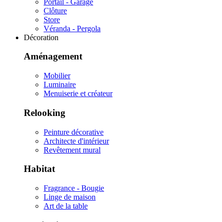
Portail - Garage
Clôture
Store
Véranda - Pergola
Décoration
Aménagement
Mobilier
Luminaire
Menuiserie et créateur
Relooking
Peinture décorative
Architecte d'intérieur
Revêtement mural
Habitat
Fragrance - Bougie
Linge de maison
Art de la table