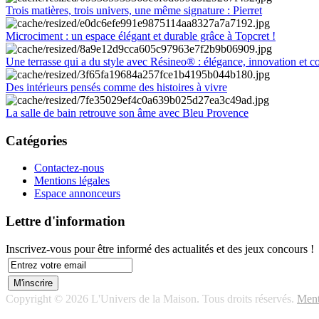
Trois matières, trois univers, une même signature : Pierret
Microciment : un espace élégant et durable grâce à Topcret !
Une terrasse qui a du style avec Résineo® : élégance, innovation et c
Des intérieurs pensés comme des histoires à vivre
La salle de bain retrouve son âme avec Bleu Provence
Catégories
Contactez-nous
Mentions légales
Espace annonceurs
Lettre d'information
Inscrivez-vous pour être informé des actualités et des jeux concours !
Copyright © 2026 L'Univers de la Maison. Tous droits réservés.
Ment