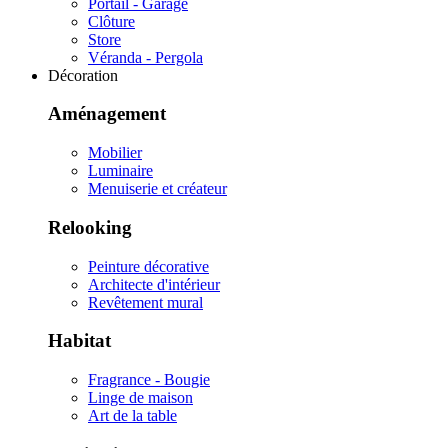
Portail - Garage
Clôture
Store
Véranda - Pergola
Décoration
Aménagement
Mobilier
Luminaire
Menuiserie et créateur
Relooking
Peinture décorative
Architecte d'intérieur
Revêtement mural
Habitat
Fragrance - Bougie
Linge de maison
Art de la table