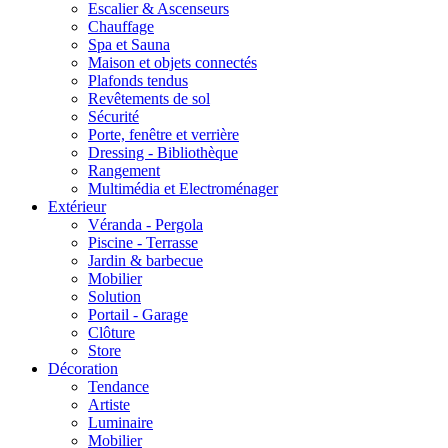
Escalier & Ascenseurs
Chauffage
Spa et Sauna
Maison et objets connectés
Plafonds tendus
Revêtements de sol
Sécurité
Porte, fenêtre et verrière
Dressing - Bibliothèque
Rangement
Multimédia et Electroménager
Extérieur
Véranda - Pergola
Piscine - Terrasse
Jardin & barbecue
Mobilier
Solution
Portail - Garage
Clôture
Store
Décoration
Tendance
Artiste
Luminaire
Mobilier