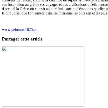
créateurs de renom, comme la créatrice de bijoux Anna-Maria Lambert, 
son inspiration au gré de ses voyages et des civilisations qu'elle renco
d'accueil la Grèce où elle vit aujourd'hui : autant d'émotions qu'elles tr
le turquoise, que l'on aimera dans les intérieurs les plus zen et les plus
www.peintures1825.eu
Partager cette article