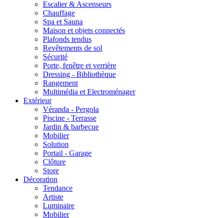
Escalier & Ascenseurs
Chauffage
Spa et Sauna
Maison et objets connectés
Plafonds tendus
Revêtements de sol
Sécurité
Porte, fenêtre et verrière
Dressing - Bibliothèque
Rangement
Multimédia et Electroménager
Extérieur
Véranda - Pergola
Piscine - Terrasse
Jardin & barbecue
Mobilier
Solution
Portail - Garage
Clôture
Store
Décoration
Tendance
Artiste
Luminaire
Mobilier