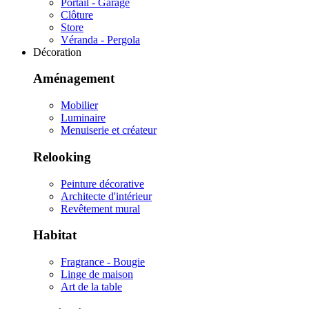
Portail - Garage
Clôture
Store
Véranda - Pergola
Décoration
Aménagement
Mobilier
Luminaire
Menuiserie et créateur
Relooking
Peinture décorative
Architecte d'intérieur
Revêtement mural
Habitat
Fragrance - Bougie
Linge de maison
Art de la table