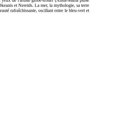
 yeux de l'artiste globe-trotter (Anna-Maria puise
 Okeanis et Nereids. La mer, la mythologie, sa terre
auté rafraîchissante, oscillant entre le bleu-vert et