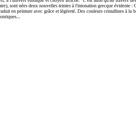
à l'univers ethnique et citoyen affiché. C'est ainsi qu'au travers des
ntre), sont nées deux nouvelles teintes à l'intonation grecque évidente :
aduit en peinture avec grâce et légèreté. Des couleurs cristallines à la be
 onriques...