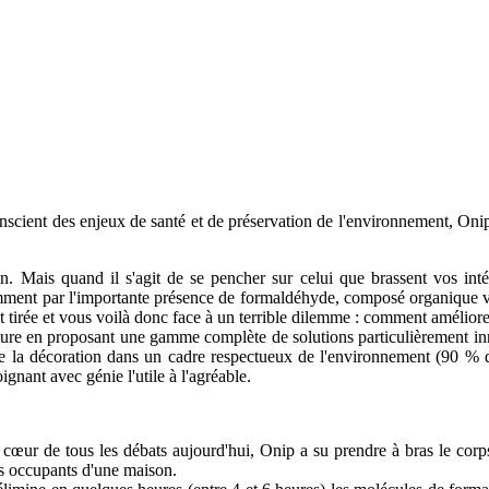
onscient des enjeux de santé et de préservation de l'environnement, Oni
en. Mais quand il s'agit de se pencher sur celui que brassent vos intér
tamment par l'importante présence de formaldéhyde, composé organique vol
 tirée et vous voilà donc face à un terrible dilemme : comment améliorer
ure en proposant une gamme complète de solutions particulièrement innov
e la décoration dans un cadre respectueux de l'environnement (90 % de s
nant avec génie l'utile à l'agréable.
cœur de tous les débats aujourd'hui, Onip a su prendre à bras le corp
es occupants d'une maison.