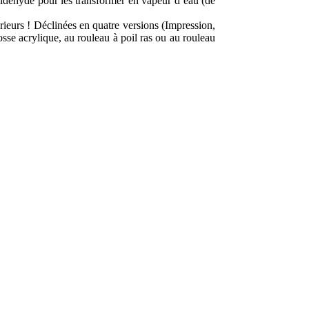
aldéhyde pour les transformer en vapeur d’eau (de
rieurs ! Déclinées en quatre versions (Impression,
rosse acrylique, au rouleau à poil ras ou au rouleau