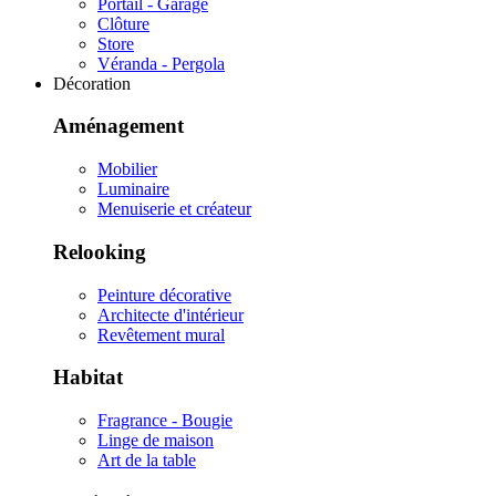
Portail - Garage
Clôture
Store
Véranda - Pergola
Décoration
Aménagement
Mobilier
Luminaire
Menuiserie et créateur
Relooking
Peinture décorative
Architecte d'intérieur
Revêtement mural
Habitat
Fragrance - Bougie
Linge de maison
Art de la table