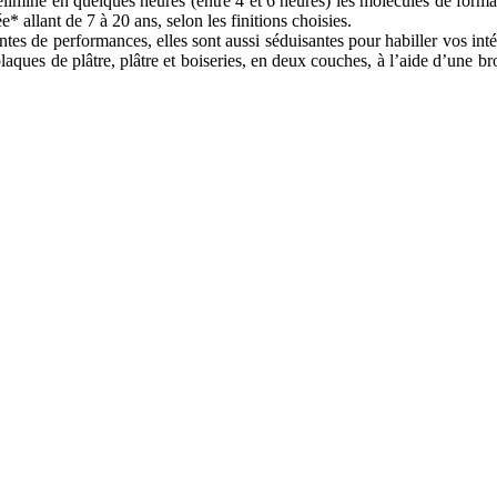
 élimine en quelques heures (entre 4 et 6 heures) les molécules de form
* allant de 7 à 20 ans, selon les finitions choisies.
es de performances, elles sont aussi séduisantes pour habiller vos inté
plaques de plâtre, plâtre et boiseries, en deux couches, à l’aide d’une b