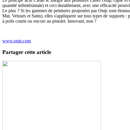
Le principe actif Clean’R intégré aux peintures Label’Onip, capte et
quantité infinitésimale) et ceci durablement, avec une efficacité prouvée
Le plus ? Si les gammes de peintures proposées par Onip sont étonnant
Mat, Velours et Satin), elles s'appliquent sur tous types de supports : 
à poils courts ou encore au pistolet. Innovant, non ?
www.onip.com
Partager cette article