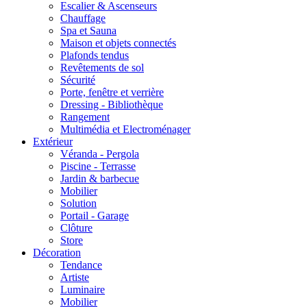
Escalier & Ascenseurs
Chauffage
Spa et Sauna
Maison et objets connectés
Plafonds tendus
Revêtements de sol
Sécurité
Porte, fenêtre et verrière
Dressing - Bibliothèque
Rangement
Multimédia et Electroménager
Extérieur
Véranda - Pergola
Piscine - Terrasse
Jardin & barbecue
Mobilier
Solution
Portail - Garage
Clôture
Store
Décoration
Tendance
Artiste
Luminaire
Mobilier