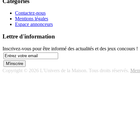
Catégories
Contactez-nous
Mentions légales
Espace annonceurs
Lettre d'information
Inscrivez-vous pour être informé des actualités et des jeux concours !
Copyright © 2026 L'Univers de la Maison. Tous droits réservés.
Ment