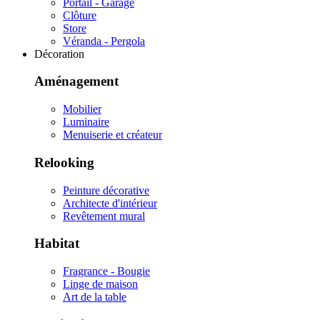
Portail - Garage
Clôture
Store
Véranda - Pergola
Décoration
Aménagement
Mobilier
Luminaire
Menuiserie et créateur
Relooking
Peinture décorative
Architecte d'intérieur
Revêtement mural
Habitat
Fragrance - Bougie
Linge de maison
Art de la table