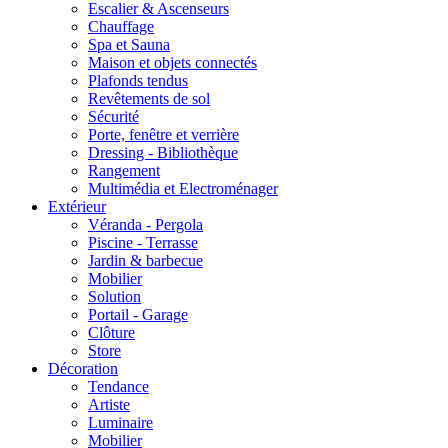
Escalier & Ascenseurs
Chauffage
Spa et Sauna
Maison et objets connectés
Plafonds tendus
Revêtements de sol
Sécurité
Porte, fenêtre et verrière
Dressing - Bibliothèque
Rangement
Multimédia et Electroménager
Extérieur
Véranda - Pergola
Piscine - Terrasse
Jardin & barbecue
Mobilier
Solution
Portail - Garage
Clôture
Store
Décoration
Tendance
Artiste
Luminaire
Mobilier