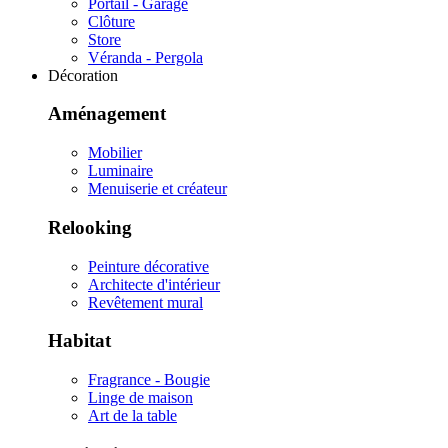
Portail - Garage
Clôture
Store
Véranda - Pergola
Décoration
Aménagement
Mobilier
Luminaire
Menuiserie et créateur
Relooking
Peinture décorative
Architecte d'intérieur
Revêtement mural
Habitat
Fragrance - Bougie
Linge de maison
Art de la table