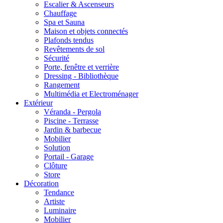
Escalier & Ascenseurs
Chauffage
Spa et Sauna
Maison et objets connectés
Plafonds tendus
Revêtements de sol
Sécurité
Porte, fenêtre et verrière
Dressing - Bibliothèque
Rangement
Multimédia et Electroménager
Extérieur
Véranda - Pergola
Piscine - Terrasse
Jardin & barbecue
Mobilier
Solution
Portail - Garage
Clôture
Store
Décoration
Tendance
Artiste
Luminaire
Mobilier