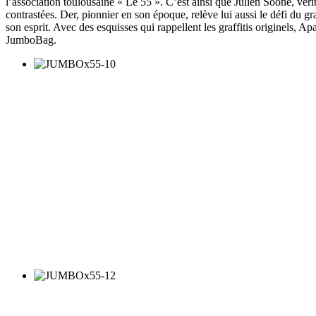
l’association toulousaine « Le 55 ». C’est ainsi que Julien Soone, véri
contrastées. Der, pionnier en son époque, relève lui aussi le défi du gr
son esprit. Avec des esquisses qui rappellent les graffitis originels, Ap
JumboBag.