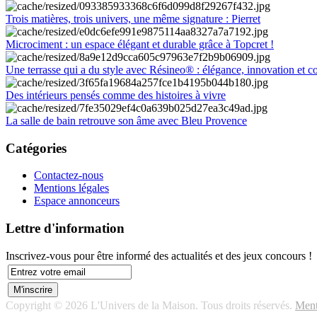
Trois matières, trois univers, une même signature : Pierret
Microciment : un espace élégant et durable grâce à Topcret !
Une terrasse qui a du style avec Résineo® : élégance, innovation et c
Des intérieurs pensés comme des histoires à vivre
La salle de bain retrouve son âme avec Bleu Provence
Catégories
Contactez-nous
Mentions légales
Espace annonceurs
Lettre d'information
Inscrivez-vous pour être informé des actualités et des jeux concours !
Copyright © 2026 L'Univers de la Maison. Tous droits réservés.
Ment