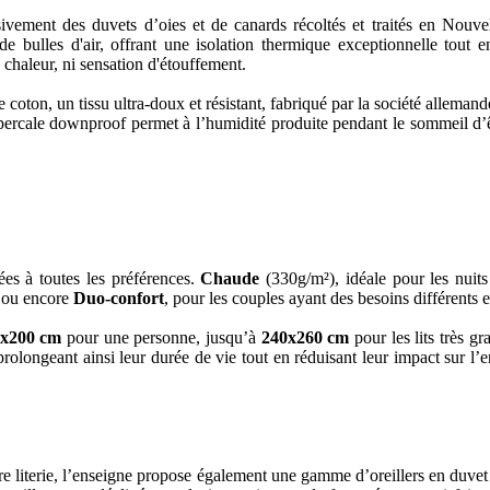
vement des duvets d’oies et de canards récoltés et traités en Nouvel
de bulles d'air, offrant une isolation thermique exceptionnelle tout e
 chaleur, ni sensation d'étouffement.
 coton, un tissu ultra-doux et résistant, fabriqué par la société allema
 percale downproof permet à l’humidité produite pendant le sommeil d’ê
ées à toutes les préférences.
Chaude
(330g/m²), idéale pour les nuits
é ou encore
Duo-confort
, pour les couples ayant des besoins différents 
x200 cm
pour une personne, jusqu’à
240x260 cm
pour les lits très gr
, prolongeant ainsi leur durée de vie tout en réduisant leur impact sur 
e literie, l’enseigne propose également une gamme d’oreillers en duvet 