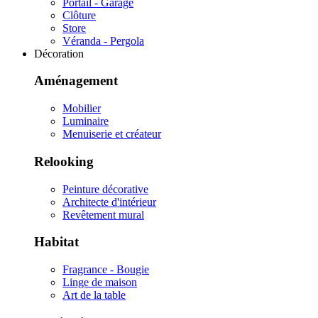
Portail - Garage
Clôture
Store
Véranda - Pergola
Décoration
Aménagement
Mobilier
Luminaire
Menuiserie et créateur
Relooking
Peinture décorative
Architecte d'intérieur
Revêtement mural
Habitat
Fragrance - Bougie
Linge de maison
Art de la table