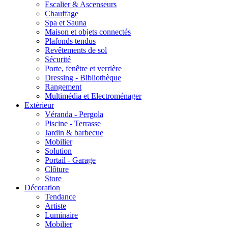
Escalier & Ascenseurs
Chauffage
Spa et Sauna
Maison et objets connectés
Plafonds tendus
Revêtements de sol
Sécurité
Porte, fenêtre et verrière
Dressing - Bibliothèque
Rangement
Multimédia et Electroménager
Extérieur
Véranda - Pergola
Piscine - Terrasse
Jardin & barbecue
Mobilier
Solution
Portail - Garage
Clôture
Store
Décoration
Tendance
Artiste
Luminaire
Mobilier