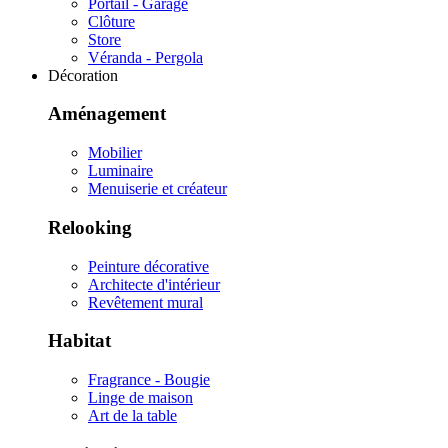
Portail - Garage
Clôture
Store
Véranda - Pergola
Décoration
Aménagement
Mobilier
Luminaire
Menuiserie et créateur
Relooking
Peinture décorative
Architecte d'intérieur
Revêtement mural
Habitat
Fragrance - Bougie
Linge de maison
Art de la table