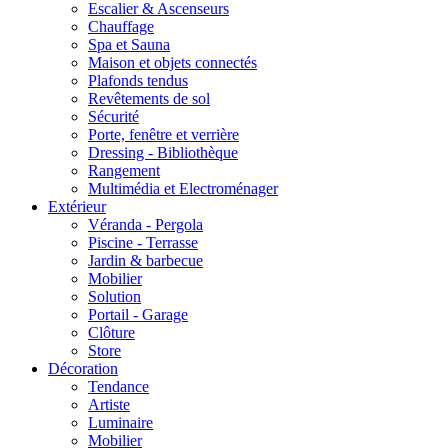
Escalier & Ascenseurs
Chauffage
Spa et Sauna
Maison et objets connectés
Plafonds tendus
Revêtements de sol
Sécurité
Porte, fenêtre et verrière
Dressing - Bibliothèque
Rangement
Multimédia et Electroménager
Extérieur
Véranda - Pergola
Piscine - Terrasse
Jardin & barbecue
Mobilier
Solution
Portail - Garage
Clôture
Store
Décoration
Tendance
Artiste
Luminaire
Mobilier