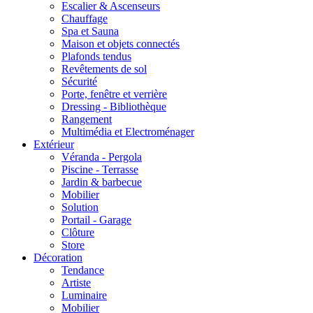
Escalier & Ascenseurs
Chauffage
Spa et Sauna
Maison et objets connectés
Plafonds tendus
Revêtements de sol
Sécurité
Porte, fenêtre et verrière
Dressing - Bibliothèque
Rangement
Multimédia et Electroménager
Extérieur
Véranda - Pergola
Piscine - Terrasse
Jardin & barbecue
Mobilier
Solution
Portail - Garage
Clôture
Store
Décoration
Tendance
Artiste
Luminaire
Mobilier