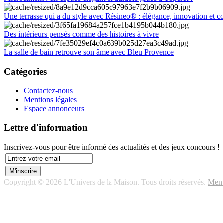
Une terrasse qui a du style avec Résineo® : élégance, innovation et c
Des intérieurs pensés comme des histoires à vivre
La salle de bain retrouve son âme avec Bleu Provence
Catégories
Contactez-nous
Mentions légales
Espace annonceurs
Lettre d'information
Inscrivez-vous pour être informé des actualités et des jeux concours !
Copyright © 2026 L'Univers de la Maison. Tous droits réservés.
Ment