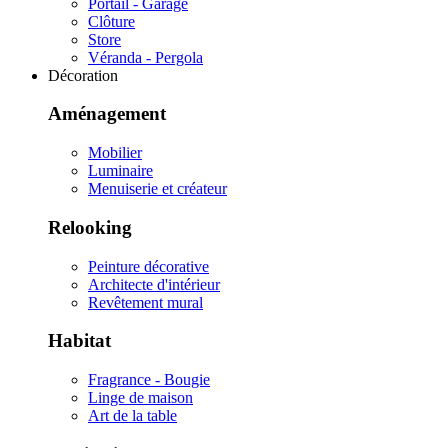
Portail - Garage
Clôture
Store
Véranda - Pergola
Décoration
Aménagement
Mobilier
Luminaire
Menuiserie et créateur
Relooking
Peinture décorative
Architecte d'intérieur
Revêtement mural
Habitat
Fragrance - Bougie
Linge de maison
Art de la table