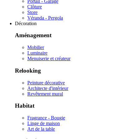
Portail - Garage
Clôture
Store
Véranda - Pergola
Décoration
Aménagement
Mobilier
Luminaire
Menuiserie et créateur
Relooking
Peinture décorative
Architecte d'intérieur
Revêtement mural
Habitat
Fragrance - Bougie
Linge de maison
Art de la table