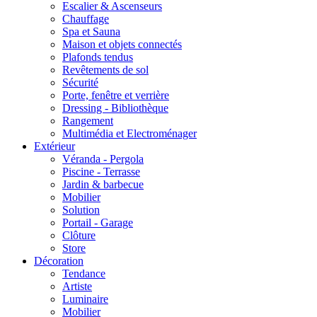
Escalier & Ascenseurs
Chauffage
Spa et Sauna
Maison et objets connectés
Plafonds tendus
Revêtements de sol
Sécurité
Porte, fenêtre et verrière
Dressing - Bibliothèque
Rangement
Multimédia et Electroménager
Extérieur
Véranda - Pergola
Piscine - Terrasse
Jardin & barbecue
Mobilier
Solution
Portail - Garage
Clôture
Store
Décoration
Tendance
Artiste
Luminaire
Mobilier