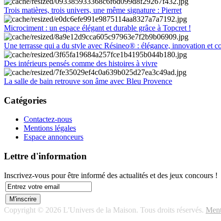
Trois matières, trois univers, une même signature : Pierret
Microciment : un espace élégant et durable grâce à Topcret !
Une terrasse qui a du style avec Résineo® : élégance, innovation et c
Des intérieurs pensés comme des histoires à vivre
La salle de bain retrouve son âme avec Bleu Provence
Catégories
Contactez-nous
Mentions légales
Espace annonceurs
Lettre d'information
Inscrivez-vous pour être informé des actualités et des jeux concours !
Copyright © 2026 L'Univers de la Maison. Tous droits réservés.
Ment