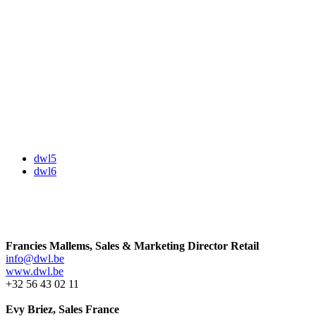
dwl5
dwl6
Francies Mallems, Sales & Marketing Director Retail
info@dwl.be
www.dwl.be
+32 56 43 02 11
Evy Briez, Sales France