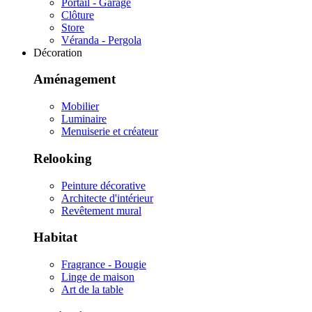
Portail - Garage
Clôture
Store
Véranda - Pergola
Décoration
Aménagement
Mobilier
Luminaire
Menuiserie et créateur
Relooking
Peinture décorative
Architecte d'intérieur
Revêtement mural
Habitat
Fragrance - Bougie
Linge de maison
Art de la table