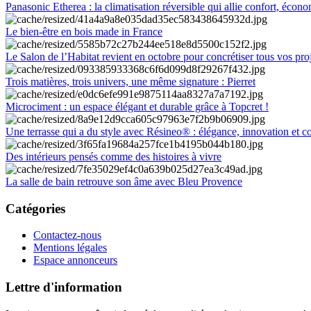
Panasonic Etherea : la climatisation réversible qui allie confort, économ
Le bien-être en bois made in France
Le Salon de l’Habitat revient en octobre pour concrétiser tous vos pro
Trois matières, trois univers, une même signature : Pierret
Microciment : un espace élégant et durable grâce à Topcret !
Une terrasse qui a du style avec Résineo® : élégance, innovation et c
Des intérieurs pensés comme des histoires à vivre
La salle de bain retrouve son âme avec Bleu Provence
Catégories
Contactez-nous
Mentions légales
Espace annonceurs
Lettre d'information