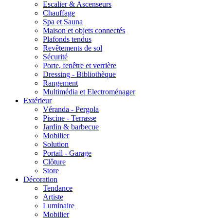
Escalier & Ascenseurs
Chauffage
Spa et Sauna
Maison et objets connectés
Plafonds tendus
Revêtements de sol
Sécurité
Porte, fenêtre et verrière
Dressing - Bibliothèque
Rangement
Multimédia et Electroménager
Extérieur
Véranda - Pergola
Piscine - Terrasse
Jardin & barbecue
Mobilier
Solution
Portail - Garage
Clôture
Store
Décoration
Tendance
Artiste
Luminaire
Mobilier