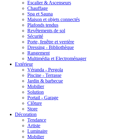
Escalier & Ascenseurs
Chauffage
Spa et Sauna
Maison et objets connectés
Plafonds tendus
Revêtements de sol
Sécurité
Porte, fenêtre et verrière
Dressing - Bibliothèque
Rangement
Multimédia et Electroménager
Extérieur
Véranda - Pergola
Piscine - Terrasse
Jardin & barbecue
Mobilier
Solution
Portail - Garage
Clôture
Store
Décoration
Tendance
Artiste
Luminaire
Mobilier