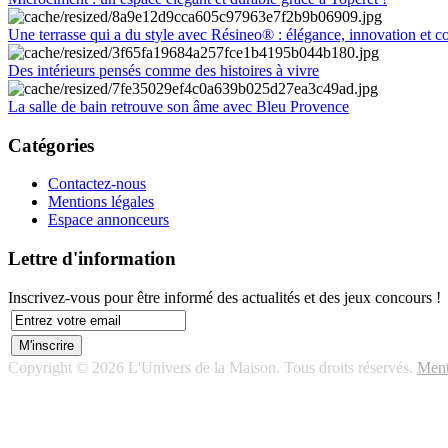
Une terrasse qui a du style avec Résineo® : élégance, innovation et c
Des intérieurs pensés comme des histoires à vivre
La salle de bain retrouve son âme avec Bleu Provence
Catégories
Contactez-nous
Mentions légales
Espace annonceurs
Lettre d'information
Inscrivez-vous pour être informé des actualités et des jeux concours !
Copyright © 2026 L'Univers de la Maison. Tous droits réservés.
Ment