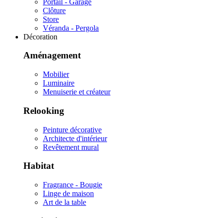
Portail - Garage
Clôture
Store
Véranda - Pergola
Décoration
Aménagement
Mobilier
Luminaire
Menuiserie et créateur
Relooking
Peinture décorative
Architecte d'intérieur
Revêtement mural
Habitat
Fragrance - Bougie
Linge de maison
Art de la table