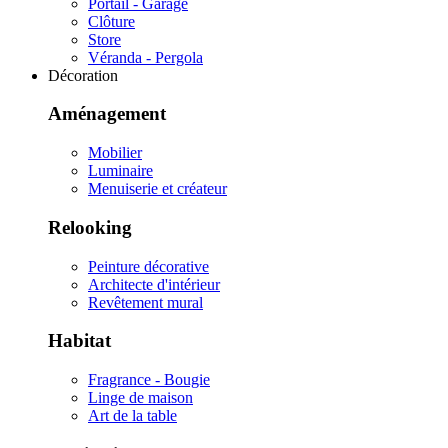
Portail - Garage
Clôture
Store
Véranda - Pergola
Décoration
Aménagement
Mobilier
Luminaire
Menuiserie et créateur
Relooking
Peinture décorative
Architecte d'intérieur
Revêtement mural
Habitat
Fragrance - Bougie
Linge de maison
Art de la table