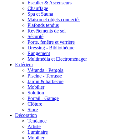
Escalier & Ascenseurs
Chauffage
Spa et Sauna
Maison et objets connectés
Plafonds tendus
Revêtements de sol
Sécurité
Porte, fenêtre et verrière
Dressing - Bibliothèque
Rangement
Multimédia et Electroménager
Extérieur
Véranda - Pergola
Piscine - Terrasse
Jardin & barbecue
Mobilier
Solution
Portail - Garage
Clôture
Store
Décoration
Tendance
Artiste
Luminaire
Mobilier