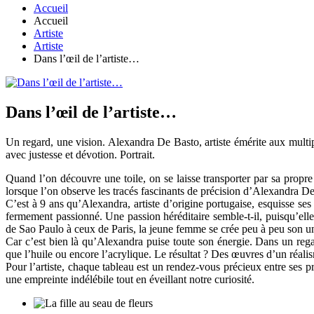
Accueil
Accueil
Artiste
Artiste
Dans l’œil de l’artiste…
Dans l’œil de l’artiste…
Un regard, une vision. Alexandra De Basto, artiste émérite aux multiple
avec justesse et dévotion. Portrait.
Quand l’on découvre une toile, on se laisse transporter par sa propre
lorsque l’on observe les tracés fascinants de précision d’Alexandra De 
C’est à 9 ans qu’Alexandra, artiste d’origine portugaise, esquisse se
fermement passionné. Une passion héréditaire semble-t-il, puisqu’elle
de Sao Paulo à ceux de Paris, la jeune femme se crée peu à peu son u
Car c’est bien là qu’Alexandra puise toute son énergie. Dans un regard
que l’huile ou encore l’acrylique. Le résultat ? Des œuvres d’un réalis
Pour l’artiste, chaque tableau est un rendez-vous précieux entre ses p
une empreinte indélébile tout en éveillant notre curiosité.