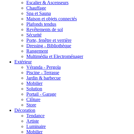
Escalier & Ascenseurs
Chauffage
Spa et Sauna
Maison et objets connectés
Plafonds tendus
Revêtements de sol
Sécurité
Porte, fenêtre et verrière
Dressing - Bibliothèque
Rangement
Multimédia et Electroménager
Extérieur
Véranda - Pergola
Piscine - Terrasse
Jardin & barbecue
Mobilier
Solution
Portail - Garage
Clôture
Store
Décoration
Tendance
Artiste
Luminaire
Mobilier