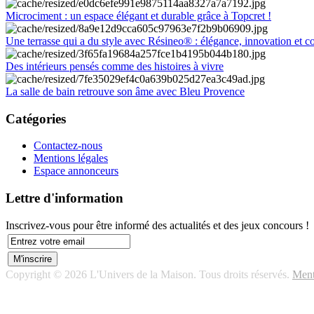
Microciment : un espace élégant et durable grâce à Topcret !
Une terrasse qui a du style avec Résineo® : élégance, innovation et c
Des intérieurs pensés comme des histoires à vivre
La salle de bain retrouve son âme avec Bleu Provence
Catégories
Contactez-nous
Mentions légales
Espace annonceurs
Lettre d'information
Inscrivez-vous pour être informé des actualités et des jeux concours !
Copyright © 2026 L'Univers de la Maison. Tous droits réservés.
Ment