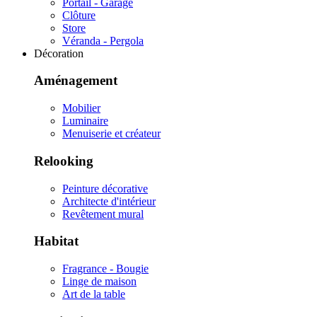
Portail - Garage
Clôture
Store
Véranda - Pergola
Décoration
Aménagement
Mobilier
Luminaire
Menuiserie et créateur
Relooking
Peinture décorative
Architecte d'intérieur
Revêtement mural
Habitat
Fragrance - Bougie
Linge de maison
Art de la table