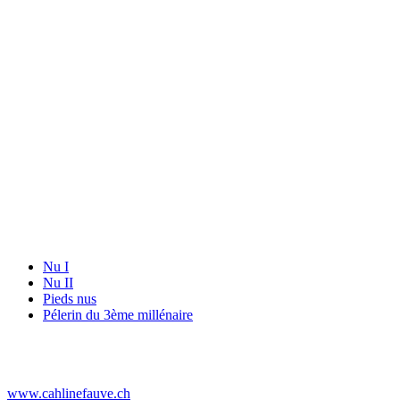
Nu I
Nu II
Pieds nus
Pélerin du 3ème millénaire
www.cahlinefauve.ch